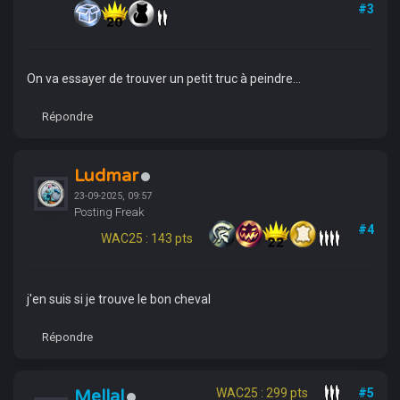
#3
On va essayer de trouver un petit truc à peindre...
Répondre
Ludmar
23-09-2025, 09:57
Posting Freak
#4
WAC25 : 143 pts
j'en suis si je trouve le bon cheval
Répondre
Mellal
WAC25 : 299 pts
#5