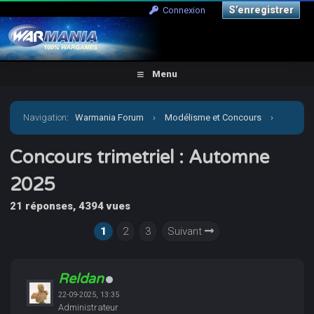
S’enregistrer
Connexion
Menu
Navigation
:
Warmania Forum
›
Modélisme et Concours
›
Concours & défis
›
Concours trimetriel : Automne 2025
Concours trimetriel : Automne
2025
21 réponses, 4394 vues
1
2
3
Suivant
Reldan
22-09-2025, 13:35
Administrateur