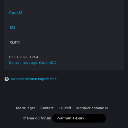
Cyrus33
123
73,911
05-01-2021, 17:04
Dernier message
:
BananeDC
Voir une version imprimable
Mode léger
Contact
Le Staff
Marquer comme lu
Thème du forum