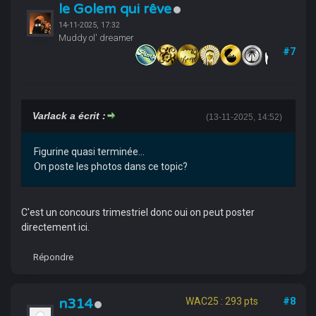
le Golem qui rêve
14-11-2025, 17:32
Muddy ol' dreamer
#7
Varlack a écrit :
(13-11-2025, 14:52)
Figurine quasi terminée...
On poste les photos dans ce topic?
C'est un concours trimestriel donc oui on peut poster
directement ici.
Répondre
n314
WAC25 : 293 pts
#8