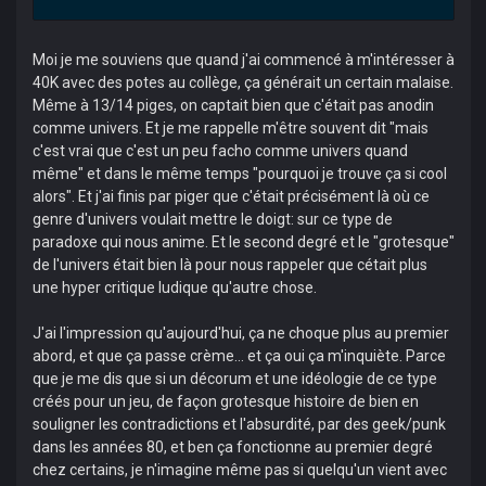
Moi je me souviens que quand j'ai commencé à m'intéresser à
40K avec des potes au collège, ça générait un certain malaise.
Même à 13/14 piges, on captait bien que c'était pas anodin
comme univers. Et je me rappelle m'être souvent dit "mais
c'est vrai que c'est un peu facho comme univers quand
même" et dans le même temps "pourquoi je trouve ça si cool
alors". Et j'ai finis par piger que c'était précisément là où ce
genre d'univers voulait mettre le doigt: sur ce type de
paradoxe qui nous anime. Et le second degré et le "grotesque"
de l'univers était bien là pour nous rappeler que cétait plus
une hyper critique ludique qu'autre chose.
J'ai l'impression qu'aujourd'hui, ça ne choque plus au premier
abord, et que ça passe crème... et ça oui ça m'inquiète. Parce
que je me dis que si un décorum et une idéologie de ce type
créés pour un jeu, de façon grotesque histoire de bien en
souligner les contradictions et l'absurdité, par des geek/punk
dans les années 80, et ben ça fonctionne au premier degré
chez certains, je n'imagine même pas si quelqu'un vient avec