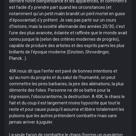
derrière notre bienpensance et les apparences, et comment il
est facile d'y prendre part quand les circonstances (et
notamment qu'un petit malin brandit un péril mortel en guise
d'épouvantail) s'y prêtent. Je vais pas partir sur un cours
d'histoire, mais la société allemande des années 20/30, c'est
l'une des plus avancée, éclairée et raffinée que le monde avait
connu jusque là (selon des critères modernes de progrès),
capable de produire des artistes et des esprits parmi les plus
brillants de l'époque moderne (Einstein, Shroedinger,
Planck...).
40K nous dit que l'enfer est pavé de bonnes intentions et
qu'au nom du progrès et du salut de l'humanité, on peut
commettre les pires barbaries, la pire des aliénations, la plus
démente des folies. Personne ne dit se battre pour la
régression, l'obscurantisme, la destruction. A 40K, le chaos le
fait et du coup il est largement moins hypocrite que tout le
reste et pour cause puisqu'il assume et libère totalement les
pulsions que les autres prétendent combattre mais sans
jamais arriver à juguler.
La seule façon de combattre le chaos (hormis un gueuleton