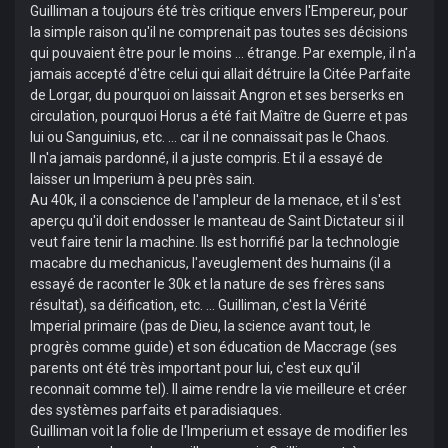
Guilliman a toujours été très critique envers l'Empereur, pour
la simple raison qu'il ne comprenait pas toutes ses décisions
qui pouvaient être pour le moins ... étrange. Par exemple, il n'a
jamais accepté d'être celui qui allait détruire la Citée Parfaite
de Lorgar, du pourquoi on laissait Angron et ses berserks en
circulation, pourquoi Horus a été fait Maître de Guerre et pas
lui ou Sanguinius, etc. ... car il ne connaissait pas le Chaos.
Il n'a jamais pardonné, il a juste compris. Et il a essayé de
laisser un Imperium à peu près sain.
Au 40k, il a conscience de l'ampleur de la menace, et il s'est
aperçu qu'il doit endosser le manteau de Saint Dictateur si il
veut faire tenir la machine. Ils est horrifié par la technologie
macabre du mechanicus, l'aveuglement des humains (il a
essayé de raconter le 30k et la nature de ses frères sans
résultat), sa déification, etc. ... Guilliman, c'est la Vérité
Imperial primaire (pas de Dieu, la science avant tout, le
progrès comme guide) et son éducation de Maccrage (ses
parents ont été très important pour lui, c'est eux qu'il
reconnait comme tel). Il aime rendre la vie meilleure et créer
des systèmes parfaits et paradisiaques.
Guilliman voit la folie de l'Imperium et essaye de modifier les