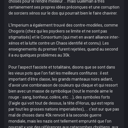
choses pour le rendre meilleur ... mais Guilliman a très
certainement ses propres idées préconçues et une corruption
de sorciers xénos sur le dos qui pourrait bien le faire chavirer.
L'Imperium a également trouvé des contre-modèles, comme
Chogoris (chez qui les psyckers se limite et ne sont pas
stigmatisés) et le Consortium (qui met en avant alliance inter-
xénos et la lutte contre un Chaos identifié et connu). Les
enseignements du premier furent rejetées, quand au second
il a eu quelques problèmes au 30k.
Pour l'aspect fasciste et totalitaire, disons que se sont dans
les vieux pots que l'on fait les meilleurs confitures : il est
important d'être classe, les grands manteaux noirs aidant,
d'avoir une combinaison de couleurs qui claque et qui ressort
bien avec un masse de symbolique (tout le monde aime le
rouge - sang, bonheur, colère, etc. ...), des symboles forts
(l'aigle qui voit tout de dessus, la tête d'Horus, qui est repris
par tout les grosses nations imperialistes), ... c'est sur que pas
mal de choses dans 40k renvoit à la seconde guerre
mondiale, mais les nazis ont tellement emprunté que l'on
pourrait y voir des références aux catacombes chrétiens, aux