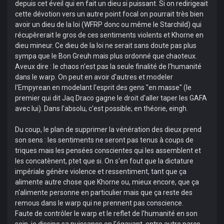
depuis cet éveil qui en fait un dieu si puissant. Si on redirigeait
cette dévotion vers un autre point focal on pourrait très bien
avoir un dieu de la loi (WFRP donc ou même le Starchild) qui
récupèrerait le gros de ces sentiments violents et Khorne en
dieu mineur. Ce dieu de la loi ne serait sans doute pas plus
sympa que le Bon Greuh mais plus ordonné que chaoteux.
Aveux dire : le chaos n'est pas la seule finalité de l'humanité
dans le warp. On peut en avoir d'autres et modeler
l'Empyrean en modelant l'esprit des gens "en masse" (le
premier qui dit Jaq Draco gagne le droit d'aller taper les GAFA
avec lui). Dans l'absolu, c'est possible; en théorie, eingh.
Du coup, le plan de supprimer la vénération des dieux prend
son sens : les sentiments ne seront pas tenus à coups de
triques mais les pensées conscientes qui les assemblent et
les concatènent, ptet que si. On s'en fout que la dictature
impériale génère violence et ressentiment, tant que ça
alimente autre chose que Khorne ou, mieux encore, que ça
n'alimente personne en particulier mais que ça reste des
remous dans le warp qui ne prennent pas conscience.
Faute de contrôler le warp et le reflet de l’humanité en son
sein, je dissipe sa puissance en l'égayant, entre autre parce