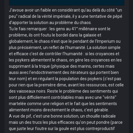
J'avoue avoir un faible en considérant qu'au delà du côté "un
peu" radical de la vérité impériale, il y a une tentative de pépé
d'apporter la solution au problème du chaos.
Tu le fais remarquer : les gens au 41° millénaire sont le
problème, ils ont foutu le bordel dans la galaxie et
globalement, le chaos n'est que le pendant de l'Imperium ou
plus précisément, un reflet de l'humanité. La solution simple
et efficace c'est de contrôler l’humanité : si les croyances et
les psykers alimentent le chaos, on gère les croyances en les
supprimant à la trique (physique des marins, certes mais
aussi avec l'endoctrinement des itérateurs qui portent bien
leur nom) et en régulant la population des psykers (c'est pas
pour rien que la première dime, avant les ressources, est celle
des vaisseaux noirs. Reste le problème des sentiments qui
sont plus difficilement contrôlables mais avec une "vérité"
martelée comme une religion et le fait que les sentiments
alimentent moins directement le chaos, c'est gérable.
A vue de pif, c'est une bonne solution, un chouille radicale
mais un des trucs les plus efficaces qu'on peut pondre (parce
que juste leur foutre sur la goule est plus contreproductif