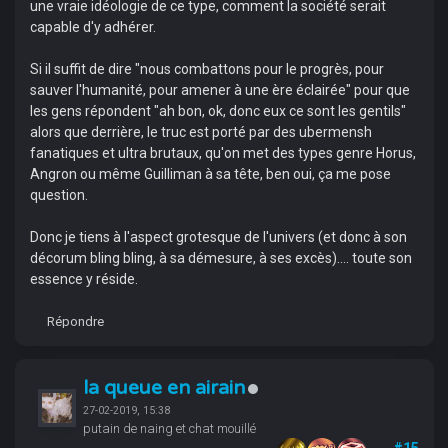
une vraie idéologie de ce type, comment la société serait
capable d'y adhérer.
Si il suffit de dire "nous combattons pour le progrès, pour
sauver l'humanité, pour amener à une ère éclairée" pour que
les gens répondent "ah bon, ok, donc eux ce sont les gentils"
alors que derrière, le truc est porté par des ubermensh
fanatiques et ultra brutaux, qu'on met des types genre Horus,
Angron ou même Guilliman à sa tête, ben oui, ça me pose
question.
Donc je tiens à l'aspect grotesque de l'univers (et donc à son
décorum bling bling, à sa démesure, à ses excès).... toute son
essence y réside.
Répondre
la queue en airain
27-02-2019, 15:38
putain de naing et chat mouillé
#15