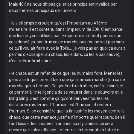
Mais 40K ne nous dit pas ça, et ce principe est invalidé par
deux thèmes principaux de l'univers:
- le vieil empire croulant qu'est l'Imperium au 41ème
millénaire: il est contenu dans l'Imperium de 30K. C'est parce
que les moyens utilisés par l'Empereur sont tout pourris que
ça a donné ça: son truc ça ne marche pas (on ne sait pas bien
ce qu'il voulait faire avec la Toile.... je vois pas en quoi ça aurait
permis d'échapper au chaos, les eldars, ça les a pas sauvé),
c'est même limite pire.
- le chaos est un reflet de ce que les humains font. Mener les
gens à la trique, on voit bien que ça a jamais marché (ou ça ne
marche qu'un temps). Ca génère frustration, colère, haine, et
ça permet à l'intelligencia de se vautrer dans le pouvoirs et le
bling bling, c'est comme ça qu'ont dérivées toutes les
dictatures modernes. L'humain est l'humain et restera
l'humain. Si on considère que la fin justifie les moyen contre le
chaos, que cette menace justifie n'importe quel recours, ben il
faut laisser les coudées franches aux tyranides, ce sera
encore ça le plus efficace... et entre l'extermination totale et