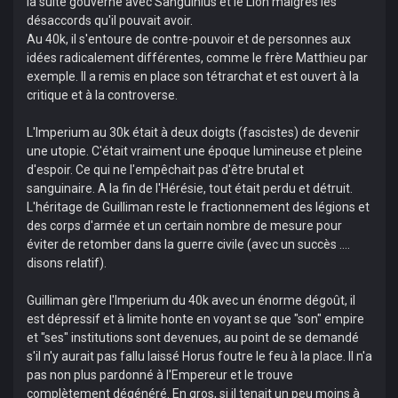
la suite gouverné avec Sanguinius et le Lion malgrés les
désaccords qu'il pouvait avoir.
Au 40k, il s'entoure de contre-pouvoir et de personnes aux
idées radicalement différentes, comme le frère Matthieu par
exemple. Il a remis en place son tétrarchat et est ouvert à la
critique et à la controverse.
L'Imperium au 30k était à deux doigts (fascistes) de devenir
une utopie. C'était vraiment une époque lumineuse et pleine
d'espoir. Ce qui ne l'empêchait pas d'être brutal et
sanguinaire. A la fin de l'Hérésie, tout était perdu et détruit.
L'héritage de Guilliman reste le fractionnement des légions et
des corps d'armée et un certain nombre de mesure pour
éviter de retomber dans la guerre civile (avec un succès ....
disons relatif).
Guilliman gère l'Imperium du 40k avec un énorme dégoût, il
est dépressif et à limite honte en voyant se que "son" empire
et "ses" institutions sont devenues, au point de se demandé
s'il n'y aurait pas fallu laissé Horus foutre le feu à la place. Il n'a
pas non plus pardonné à l'Empereur et le trouve
complètement dégénéré. En gros, si il tenait un peu moins à