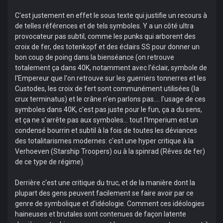
C'est justement en effet le sous texte qui justifie un recours à
de telles références et de tels symboles. Y a un côté ultra
provocateur pas subtil, comme les punks qui arborent des
croix de fer, des totenkopf et des éclairs SS pour donner un
bon coup de poing dans la bienséance (on retrouve
totalement ça dans 40K, notamment avec l'éclair, symbole de
l'Empereur que l'on retrouve sur les guerriers tonnerres et les
Custodes, les croix de fert sont communément utilisées (la
crux terminatus) et le crâne n'en parlons pas.... l'usage de ces
symboles dans 40K, c'est pas juste pour le fun, ça a du sens,
et ça ne s'arrête pas aux symboles... tout l'Imperium est un
condensé bourrin et subtil à la fois de toutes les déviances
des totalitarismes modernes: c'est une hyper critique à la
Verhoeven (Starship Troopers) ou à la spinrad (Rêves de fer)
de ce type de régime).
Derrière c'est une critique du truc, et de la manière dont la
plupart des gens peuvent facilement se faire avoir par ce
genre de symbolique et d'idéologie. Comment ces idéologies
haineuses et brutales sont contenues de façon latente