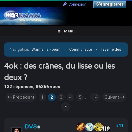
S’enregistrer
Connexion
Menu
Navigation
:
Warmania Forum
›
Communauté
›
Taverne des
joueurs
›
4ok : des crânes, du lisse ou les deux ?
4ok : des crânes, du lisse ou les
deux ?
132 réponses, 86366 vues
Précédent
1
2
3
4
5
...
14
Suivant
DV8
#11