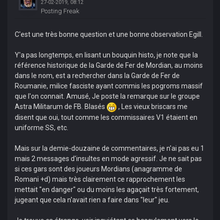
27-02-2019, 08:12
Posting Freak
C'est une très bonne question et une bonne observation Egill.
Y'a pas longtemps, en lisant un bouquin histo, je note que la
référence historique de la Garde de Fer de Mordian, au moins
dans le nom, est a rechercher dans la Garde de Fer de
Roumanie, milice fasciste ayant commis les pogroms massif
que l'on connait. Amusé, Je poste la remarque sur le groupe
Astra Militarum de FB. Blasés
, Les vieux briscars me
disent que oui, tout comme les commissaires V1 étaient en
uniforme SS, etc.
Mais sur la demie-douzaine de commentaires, je n'ai pas eu 1
mais 2 messages d'insultes en mode agressif. Je ne sait pas
si ces gars sont des joueurs Mordians (anagramme de
Romani +d) mais très clairement ce rapprochement les
mettait "en danger" ou du moins les agaçait très fortement,
jugeant que cela n'avait rien a faire dans "leur" jeu.