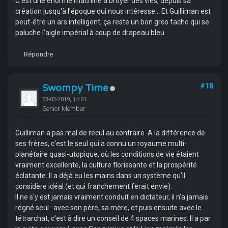
C'est une énorme machine à broyer des vies, depuis sa
création jusqu'à l'époque qui nous intéresse... Et Guilliman est
peut-être un ars intelligent, ça reste un bon gros facho qui se
paluche l'aigle impérial à coup de drapeau bleu.
Répondre
Swompy Time
#18
03-03-2019, 14:01
Senior Member
Guilliman a pas mal de recul au contraire. A la différence de
ses frères, c'est le seul qui a connu un royaume multi-
planétaire quasi-utopique, où les conditions de vie étaient
vraiment excellente, la culture florissante et la prospérité
éclatante. Il a déjà eu les mains dans un système qu'il
considère idéal (et qui franchement ferait envie).
Il ne s'y est jamais vraiment conduit en dictateur, il n'a jamais
régné seul : avec son père, sa mère, et puis ensuite avec le
tétrarchat, c'est à dire un conseil de 4 spaces marines. Il a par