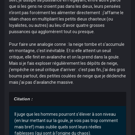
que si les gens ne croient pas dans les dieux, leurs pensées
n'iront pas forcément les alimenter directement : j'affame le
vilain chaos en multipliant les petits dieux chaoteux (ou
loyalistes, ou autres) au lieu d'avoir quatre grosses
puissances qui agglomèrent tout ou presque.
Pour faire une analogie conne : la neige tombe et s'accumule
en montagne, c'est inévitable. Et si elle atteint un seuil
critique, elle finit en avalanche et on la prend dans la goule.
Mais si je fais exploser régulièrement les dépôts de neige,
j'empêche ce seuil critique d'arriver : c'est pas fin, j'ai des gros
boums partout, des petites coulées de neige que je déclenche
mais j'ai pas d'avalanche massive.
Citation :
Il juge que les hommes pourront s'élever à son niveau
(en leur mettant sur la goule, je vois pas trop comment
mais bref) mais oublie quels sont leurs réelles
faiblesses (qui sont à l'origine du chaos).