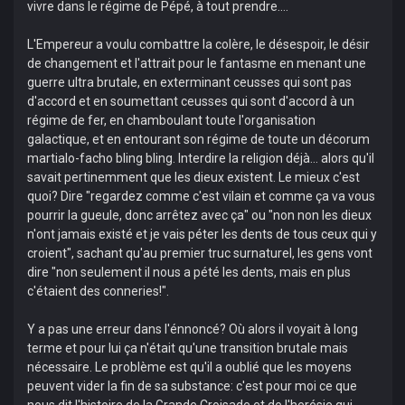
vivre dans le régime de Pépé, à tout prendre....
L'Empereur a voulu combattre la colère, le désespoir, le désir
de changement et l'attrait pour le fantasme en menant une
guerre ultra brutale, en exterminant ceusses qui sont pas
d'accord et en soumettant ceusses qui sont d'accord à un
régime de fer, en chamboulant toute l'organisation
galactique, et en entourant son régime de toute un décorum
martialo-facho bling bling. Interdire la religion déjà... alors qu'il
savait pertinemment que les dieux existent. Le mieux c'est
quoi? Dire "regardez comme c'est vilain et comme ça va vous
pourrir la gueule, donc arrêtez avec ça" ou "non non les dieux
n'ont jamais existé et je vais péter les dents de tous ceux qui y
croient", sachant qu'au premier truc surnaturel, les gens vont
dire "non seulement il nous a pété les dents, mais en plus
c'étaient des conneries!".
Y a pas une erreur dans l'énnoncé? Où alors il voyait à long
terme et pour lui ça n'était qu'une transition brutale mais
nécessaire. Le problème est qu'il a oublié que les moyens
peuvent vider la fin de sa substance: c'est pour moi ce que
nous dit l'histoire de la Grande Croisade et de l'herésie qui