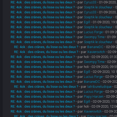
RE: 4ok : des crânes, du lisse ou les deux ?
- par
Cyrus33
- 01-09-2020,
RE: 4ok : des crânes, du lisse ou les deux ?
- par
Sceptik le sloucheur
- 
RE: 4ok : des crânes, du lisse ou les deux ?
- par
Cyrus33
- 01-09-2020,
RE: 4ok : des crânes, du lisse ou les deux ?
- par
Sceptik le sloucheur
- 
RE: 4ok : des crânes, du lisse ou les deux ?
- par
Egill
- 01-09-2020, 19:
RE: 4ok : des crânes, du lisse ou les deux ?
- par
Sceptik le sloucheur
- 
RE: 4ok : des crânes, du lisse ou les deux ?
- par
Lucius Forge
- 01-09-2
RE: 4ok : des crânes, du lisse ou les deux ?
- par
Swompy Time
- 01-09-
RE: 4ok : des crânes, du lisse ou les deux ?
- par
Sceptik le sloucheur
- 
RE: 4ok : des crânes, du lisse ou les deux ?
- par
BananeDC
- 02-09-
RE: 4ok : des crânes, du lisse ou les deux ?
- par
Xavierovitch
- 02-09
RE: 4ok : des crânes, du lisse ou les deux ?
- par holi - 02-09-2020, 01:3
RE: 4ok : des crânes, du lisse ou les deux ?
- par
Swompy Time
- 02-09-
RE: 4ok : des crânes, du lisse ou les deux ?
- par holi - 02-09-2020, 09:5
RE: 4ok : des crânes, du lisse ou les deux ?
- par
Egill
- 02-09-2020, 10:
RE: 4ok : des crânes, du lisse ou les deux ?
- par
Lucius Forge
- 02-09-2
RE: 4ok : des crânes, du lisse ou les deux ?
- par
BananeDC
- 02-09-202
RE: 4ok : des crânes, du lisse ou les deux ?
- par
latribuneludique
- 0
RE: 4ok : des crânes, du lisse ou les deux ?
- par
Lucius Forge
- 02-09-2
RE: 4ok : des crânes, du lisse ou les deux ?
- par
Papy Harzen
- 02-09-
RE: 4ok : des crânes, du lisse ou les deux ?
- par
Egill
- 02-09-2020, 11:
RE: 4ok : des crânes, du lisse ou les deux ?
- par holi - 02-09-2020, 12:0
RE: 4ok : des crânes, du lisse ou les deux ?
- par
Xavierovitch
- 02-09-20
RE: 4ok : des crânes, du lisse ou les deux ?
- par
Papy Harzen
- 02-0