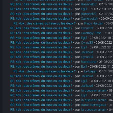
RE: 4ok : des crânes, du lisse ou les deux ?
- par
BananeDC
- 02-09-202
RE: 4ok : des crânes, du lisse ou les deux ?
- par
Egill
- 02-09-2020, 12:
RE: 4ok : des crânes, du lisse ou les deux ?
- par
BananeDC
- 02-09-202
RE: 4ok : des crânes, du lisse ou les deux ?
- par
Xavierovitch
- 02-09-20
RE: 4ok : des crânes, du lisse ou les deux ?
- par
Papy Harzen
- 02-0
RE: 4ok : des crânes, du lisse ou les deux ?
- par
Cyrus33
- 02-09-2020,
RE: 4ok : des crânes, du lisse ou les deux ?
- par
Swompy Time
- 02-09-
RE: 4ok : des crânes, du lisse ou les deux ?
- par
Egill
- 02-08-2022, 18:
RE: 4ok : des crânes, du lisse ou les deux ?
- par
Cyrus33
- 02-08-2022,
RE: 4ok : des crânes, du lisse ou les deux ?
- par
Egill
- 02-08-2022, 23:
RE: 4ok : des crânes, du lisse ou les deux ?
- par
Jalikoud
- 03-08-2022,
RE: 4ok : des crânes, du lisse ou les deux ?
- par
Cyrus33
- 03-08-2022,
RE: 4ok : des crânes, du lisse ou les deux ?
- par
hasdrubal
- 03-08-202
RE: 4ok : des crânes, du lisse ou les deux ?
- par
Egill
- 03-08-2022, 11:
RE: 4ok : des crânes, du lisse ou les deux ?
- par
Le Lapin
- 03-08-202
RE: 4ok : des crânes, du lisse ou les deux ?
- par
Jalikoud
- 03-08-2022,
RE: 4ok : des crânes, du lisse ou les deux ?
- par
Egill
- 03-08-2022, 18:
RE: 4ok : des crânes, du lisse ou les deux ?
- par
Jalikoud
- 03-08-2022,
RE: 4ok : des crânes, du lisse ou les deux ?
- par
la queue en airain
- 03
RE: 4ok : des crânes, du lisse ou les deux ?
- par
Egill
- 04-08-2022, 00:
RE: 4ok : des crânes, du lisse ou les deux ?
- par
la queue en airain
- 04
RE: 4ok : des crânes, du lisse ou les deux ?
- par
Ratus Norvegicus
- 04
RE: 4ok : des crânes, du lisse ou les deux ?
- par
la queue en airain
- 04