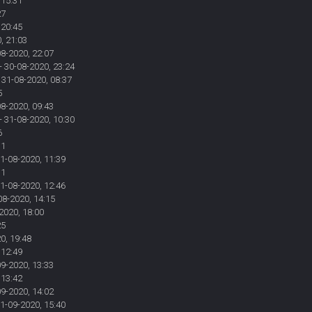
 15:31
27
 20:45
, 21:03
08-2020, 22:07
- 30-08-2020, 23:24
 31-08-2020, 08:37
5
08-2020, 09:43
- 31-08-2020, 10:30
6
31
31-08-2020, 11:39
11
31-08-2020, 12:46
08-2020, 14:15
2020, 18:00
25
0, 19:48
 12:49
09-2020, 13:33
 13:42
09-2020, 14:02
01-09-2020, 15:40