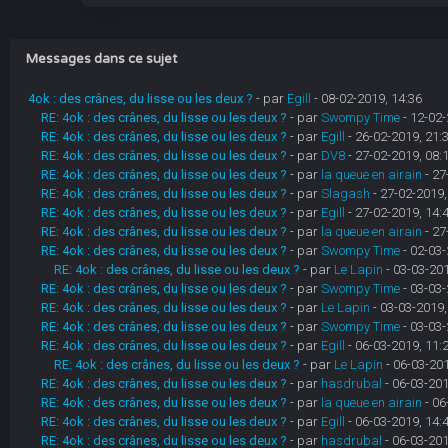
Messages dans ce sujet
4ok : des crânes, du lisse ou les deux ?
- par
Egill
- 08-02-2019, 14:36
RE: 4ok : des crânes, du lisse ou les deux ?
- par
Swompy Time
- 12-02-
RE: 4ok : des crânes, du lisse ou les deux ?
- par
Egill
- 26-02-2019, 21:
RE: 4ok : des crânes, du lisse ou les deux ?
- par
DV8
- 27-02-2019, 08:
RE: 4ok : des crânes, du lisse ou les deux ?
- par
la queue en airain
- 27
RE: 4ok : des crânes, du lisse ou les deux ?
- par
Slagash
- 27-02-2019,
RE: 4ok : des crânes, du lisse ou les deux ?
- par
Egill
- 27-02-2019, 14:
RE: 4ok : des crânes, du lisse ou les deux ?
- par
la queue en airain
- 27
RE: 4ok : des crânes, du lisse ou les deux ?
- par
Swompy Time
- 02-03-
RE: 4ok : des crânes, du lisse ou les deux ?
- par
Le Lapin
- 03-03-201
RE: 4ok : des crânes, du lisse ou les deux ?
- par
Swompy Time
- 03-03-
RE: 4ok : des crânes, du lisse ou les deux ?
- par
Le Lapin
- 03-03-2019,
RE: 4ok : des crânes, du lisse ou les deux ?
- par
Swompy Time
- 03-03-
RE: 4ok : des crânes, du lisse ou les deux ?
- par
Egill
- 06-03-2019, 11:
RE: 4ok : des crânes, du lisse ou les deux ?
- par
Le Lapin
- 06-03-201
RE: 4ok : des crânes, du lisse ou les deux ?
- par
hasdrubal
- 06-03-201
RE: 4ok : des crânes, du lisse ou les deux ?
- par
la queue en airain
- 06
RE: 4ok : des crânes, du lisse ou les deux ?
- par
Egill
- 06-03-2019, 14:
RE: 4ok : des crânes, du lisse ou les deux ?
- par
hasdrubal
- 06-03-201