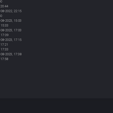
00
 20:44
-08-2022, 22:15
50
-08-2023, 15:03
 15:33
-08-2023, 17:03
 17:09
-08-2023, 17:15
 17:21
 17:33
-08-2023, 17:38
 17:58