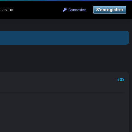
uveaux
S’enregistrer
Connexion
#33