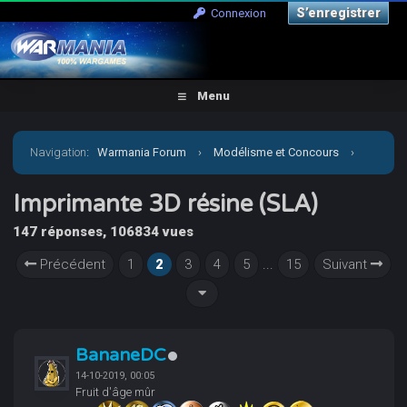
S’enregistrer
Connexion
Menu
Navigation
:
Warmania Forum
›
Modélisme et Concours
›
Aide, Tutos, Impression 3D
›
Imprimante 3D résine (SLA)
Imprimante 3D résine (SLA)
147 réponses, 106834 vues
Précédent
1
2
3
4
5
...
15
Suivant
BananeDC
14-10-2019, 00:05
Fruit d'âge mûr