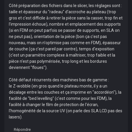
Côté préparation des fichiers dans le slicer, les réglages sont :
taille et épaisseur du "radeau" d'accroche au plateau (trop
gros et c'est difficile à retirer la pièce sans la casser, trop fin et
l'impression échoue), nombre et emplacement des supports
(si en FDM on peut parfois se passer de supports, en SLA on
ne peut pas), orientation de la pièce (bon ça c'est pas
nouveau, mais on n'optimise pas comme en FDM), épaisseur
de couche (ça c'est pareil par contre), temps d'exposition
(c'est un paramètre complexe à maîtriser, trop faible et la
pièce n'est pas polymérisée, trop long et les bordures
deviennent "floues").
Côté défaut récurrents des machines bas de gamme :
le Z-wobble (en gros quand le plateau monte, il y a un
décalage entre les couches et ça imprime en "accordéon"), la
facilité de "bed levelling" (c'est comme pour les FDM), la
facilité à changer le film de protection de l'écran,
l'homogénéité de la source UV (on parle des SLA LCD pas des
lasers).
Répondre