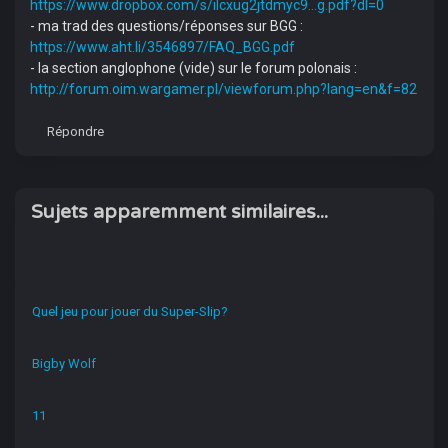
https://www.dropbox.com/s/ilcxug2jtdmyc9...g.pdf?dl=0
- ma trad des questions/réponses sur BGG :
https://www.aht.li/3546897/FAQ_BGG.pdf
- la section anglophone (vide) sur le forum polonais :
http://forum.oim.wargamer.pl/viewforum.php?lang=en&f=82
Répondre
Sujets apparemment similaires...
Quel jeu pour jouer du Super-Slip?
Bigby Wolf
11