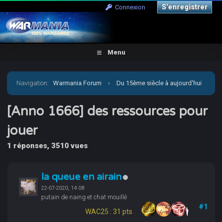
S’enregistrer
Connexion
Menu
Navigation
:
Warmania Forum
›
Du 15ème siècle à aujourd'hui
›
Moderne - Imaginaire
›
[Anno 1666] des ressources
[Anno 1666] des ressources pour
jouer
pour jouer
1 réponses, 3510 vues
la queue en airain
22-07-2020, 14:08
putain de naing et chat mouillé
#1
WAC25 : 31 pts