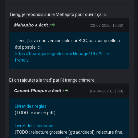
Tieng, je rebondis sur le Mehapito pour ouvrir ça ici :
Mehapito a écrit :
(22-07-2020, 10:38)
Tiens, j'ai vu une version solo sur BGG, pas sur qu'elle a
été postée ici :
https://boardgamegeek.com/filepage/19779...er-
frendly
Et on rajoutera la trad' par l'étrange chimère :
Canard-Phoque a écrit :
(04-04-2020, 11:50)
Livret des règles
(TODO : mise en pdf)
Livret des scénarios
(TODO : relecture grossière (gtrad/deepl), relecture fine,