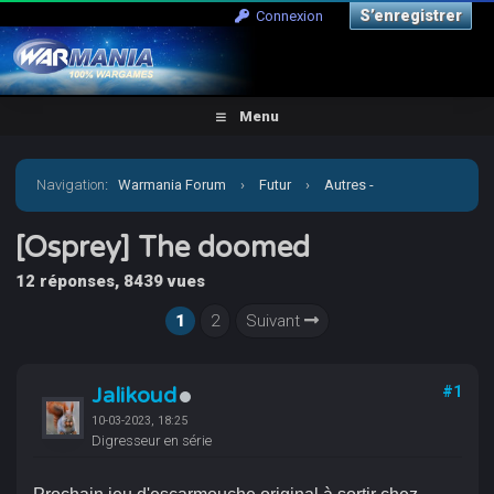
S’enregistrer
Connexion
Menu
Navigation
:
Warmania Forum
›
Futur
›
Autres -
Escarmouches
›
[Osprey] The doomed
[Osprey] The doomed
12 réponses, 8439 vues
1
2
Suivant
Jalikoud
#1
10-03-2023, 18:25
Digresseur en série