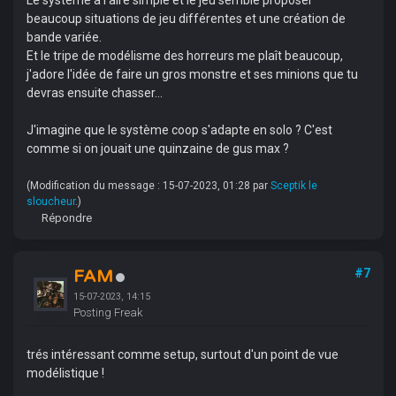
Le système à l'aire simple et le jeu semble proposer
beaucoup situations de jeu différentes et une création de
bande variée.
Et le tripe de modélisme des horreurs me plaît beaucoup,
j'adore l'idée de faire un gros monstre et ses minions que tu
devras ensuite chasser...
J'imagine que le système coop s'adapte en solo ? C'est
comme si on jouait une quinzaine de gus max ?
(Modification du message : 15-07-2023, 01:28 par
Sceptik le
sloucheur
.)
Répondre
FAM
#7
15-07-2023, 14:15
Posting Freak
trés intéressant comme setup, surtout d'un point de vue
modélistique !