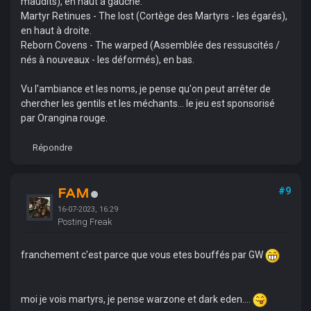
maudits), en haut à gauche.
Martyr Retinues - The lost (Cortège des Martyrs - les égarés),
en haut à droite.
Reborn Covens - The warped (Assemblée des ressuscités /
nés à nouveaux - les déformés), en bas.
Vu l'ambiance et les noms, je pense qu'on peut arrêter de
chercher les gentils et les méchants... le jeu est sponsorisé
par Orangina rouge.
Répondre
FAM
#9
16-07-2023, 16:29
Posting Freak
franchement c'est parce que vous etes bouffés par GW
moi je vois martyrs, je pense warzone et dark eden....