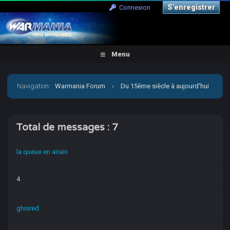
S’enregistrer
Connexion
Menu
Navigation
:
Warmania Forum
›
Du 15ème siècle à aujourd'hui
›
Moderne - Imaginaire
›
Carnevale
›
[D&CO] tablée
Total de messages : 7
canalisée future
›
Qui a posté ?
la queue en airain
4
ghisred