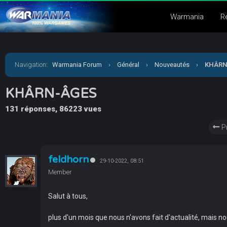
Warmania
R
Navigation
:
Warmania Forum
›
Général
›
Nouveautés
›
KHÂRN
KHÂRN-ÂGES
131 réponses, 86223 vues
P
feldhorn
29-10-2022, 08:51
Member
Salut à tous,
plus d'un mois que nous n'avons fait d'actualité, mais n