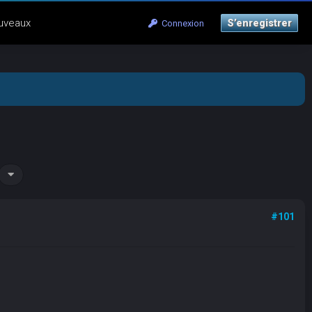
uveaux
S’enregistrer
Connexion
#101