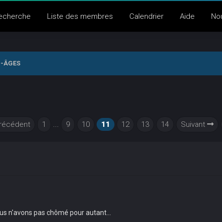
echerche
Liste des membres
Calendrier
Aide
No
-ÂGES
récédent
1
...
9
10
11
12
13
14
Suivant
ous n'avons pas chômé pour autant...