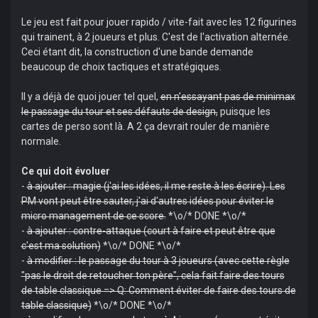
Le jeu est fait pour jouer rapido / vite-fait avec les 12 figurines
qui trainent, à 2 joueurs et plus. C'est de l'activation alternée.
Ceci étant dit, la construction d'une bande demande
beaucoup de choix tactiques et stratégiques.
Il y a déjà de quoi jouer tel quel,
en n'essayant pas de minimax
le passage du tour et ses défauts de design,
puisque les
cartes de perso sont là. A 2 ça devrait rouler de manière
normale.
Ce qui doit évoluer
-
à ajouter : magie (j'ai les idées, il me reste à les écrire). Les
PM vont peut être sauter, j'ai d'autres idées pour éviter le
micro management de ce score.
*\o/* DONE *\o/*
-
à ajouter : contre-attaque (court à faire et peut être que
c'est ma solution)
*\o/* DONE *\o/*
-
à modifier : le passage du tour à 3 joueurs (avec cette règle
"pas le droit de retoucher ton père", cela fait faire des tours
de table classique => Q: Comment éviter de faire des tours de
table classique)
*\o/* DONE *\o/*