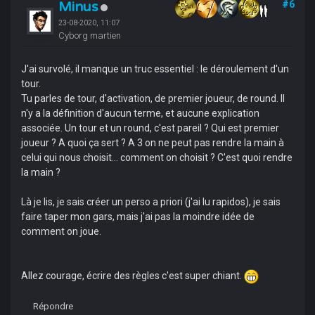
Minus
#6
23-08-2020, 11:07
Cyborg martien
J'ai survolé, il manque un truc essentiel : le déroulement d'un
tour.
Tu parles de tour, d'activation, de premier joueur, de round. Il
n'y a la définition d'aucun terme, et aucune explication
associée. Un tour et un round, c'est pareil ? Qui est premier
joueur ? A quoi ça sert ? A 3 on ne peut pas rendre la main à
celui qui nous choisit... comment on choisit ? C'est quoi rendre
la main ?
Là je lis, je sais créer un perso a priori (j'ai lu rapidos), je sais
faire taper mon gars, mais j'ai pas la moindre idée de
comment on joue.
Allez courage, écrire des règles c'est super chiant.
Répondre