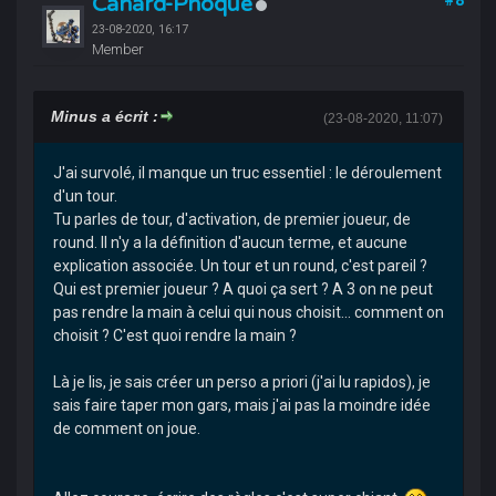
Canard-Phoque
23-08-2020, 16:17
Member
Minus a écrit :
(23-08-2020, 11:07)
J'ai survolé, il manque un truc essentiel : le déroulement
d'un tour.
Tu parles de tour, d'activation, de premier joueur, de
round. Il n'y a la définition d'aucun terme, et aucune
explication associée. Un tour et un round, c'est pareil ?
Qui est premier joueur ? A quoi ça sert ? A 3 on ne peut
pas rendre la main à celui qui nous choisit... comment on
choisit ? C'est quoi rendre la main ?
Là je lis, je sais créer un perso a priori (j'ai lu rapidos), je
sais faire taper mon gars, mais j'ai pas la moindre idée
de comment on joue.