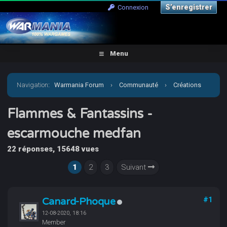
S’enregistrer
Connexion
Menu
Navigation
:
Warmania Forum
›
Communauté
›
Créations
personnelles
›
Jeux et suppléments
›
Flammes &
Flammes & Fantassins -
escarmouche medfan
Fantassins - escarmouche medfan
22 réponses, 15648 vues
1
2
3
Suivant
Canard-Phoque
#1
12-08-2020, 18:16
Member