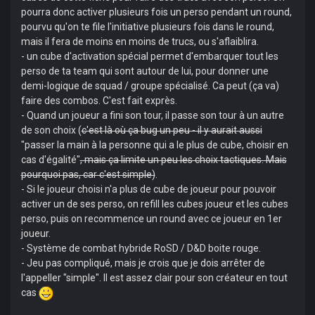
pourra donc activer plusieurs fois un perso pendant un round,
pourvu qu'on te file l'initiative plusieurs fois dans le round,
mais il fera de moins en moins de trucs, ou s'aflaiblira.
- un cube d'activation spécial permet d'embarquer tout les
perso de ta team qui sont autour de lui, pour donner une
demi-logique de squad / groupe spécialisé. Ca peut (ça va)
faire des combos. C'est fait exprès.
- Quand un joueur a fini son tour, il passe son tour à un autre
de son choix (
c'est là où ça bug un peu - il y aurait aussi
"passer la main à la personne qui a le plus de cube, choisir en
cas d'égalité"
, mais ça limite un peu les choix tactiques. Mais
pourquoi pas, car c'est simple)
.
- Si le joueur choisi n'a plus de cube de joueur pour pouvoir
activer un de ses perso, on refill les cubes joueur et les cubes
perso, puis on recommence un round avec ce joueur en 1er
joueur.
- Système de combat hybride RoSD / D&D boite rouge.
- Jeu pas compliqué, mais je crois que je dois arrêter de
l'appeller "simple". Il est assez clair pour son créateur en tout
cas