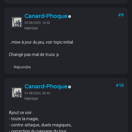
Canard-Phoque
#9
30-08-2020, 16:53
Member
...mise à jour du jeu, voir topic initial.
Changé pas mal de trucs :p
Répondre
Canard-Phoque
#10
31-08-2020, 03:45
Member
Ajout ce soir :
- toute la magie,
- contre-attaque, duels magiques,
- correction du passage du tour.