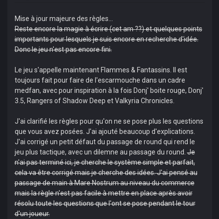
Mise à jour majeure des règles...
Reste encore la magie à écrire (cet am ??) et quelques points
importants pour lesquels je suis encore en recherche d'idée.
Donc le jeu n'est pas encore fini.
Le jeu s'appelle maintenant Flammes & Fantassins. Il est
toujours fait pour faire de l'escarmouche dans un cadre
medfan, avec pour inspiration à la fois Donj' boite rouge, Donj'
3.5, Rangers of Shadow Deep et Valkyria Chronicles.
J'ai clarifié les règles pour qu'on ne se pose plus les questions
que vous avez posées. J'ai ajouté beaucoup d'explications.
J'ai corrigé un petit défaut du passage de round qui rend le
jeu plus tactique, avec un dilemne au passage du round.
Je
n'ai pas terminé ici, je cherche le système simple et parfait,
cela va être corrigé mais je cherche des idées. J'ai pensé au
passage de main à Mare Nostrum au niveau du commerce
mais la règle n'est pas facile à mettre en place après avoir
résolu toute les questions que l'ont se pose pendant le tour
d'un joueur.