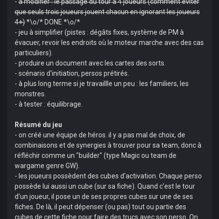
-
à modifier : le passage du tour à 4 joueurs (comment éviter
que seuls trois joueurs jouent chacun en ignorant les joueurs
4+)
*\o/* DONE *\o/*
- jeu à simplifier (pistes : dégâts fixes, système de PM à
évacuer, revoir les endroits où le moteur marche avec des cas
particuliers).
- produire un document avec les cartes des sorts.
- scénario d'initiation, persos prétirés.
- à plus long terme si je travaillle un peu : les familiers, les
monstres.
- à tester : équilibrage.
Résumé du jeu
- on créé une équipe de héros. il y a pas mal de choix, de
combinaisons et de synergies à trouver pour sa team, donc à
réfléchir comme un "builder" (type Magic ou team de
wargame genre GW).
- les joueurs possèdent des cubes d'activation. Chaque perso
possède lui aussi un cube (sur sa fiche). Quand c'est le tour
d'un joueur, il pose un de ses propres cubes sur une de ses
fiches. De là, il peut dépenser (ou pas) tout ou partie des
cubes de cette fiche pour faire des trucs avec son perso. On