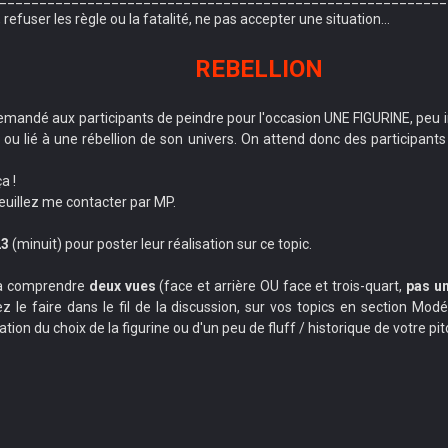
refuser les règle ou la fatalité, ne pas accepter une situation...
REBELLION
emandé aux participants de peindre pour l'occasion UNE FIGURINE, peu impo
n ou lié à une rébellion de son univers. On attend donc des participants
a !
veuillez me contacter par MP.
23
(minuit) pour poster leur réalisation sur ce topic.
vra comprendre
deux vues
(face et arrière OU face et trois-quart,
pas un
ez le faire dans le fil de la discussion, sur vos topics en section M
ion du choix de la figurine ou d'un peu de fluff / historique de votre pit