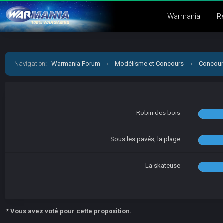
Warmania
R
Navigation
:
Warmania Forum
›
Modélisme et Concours
›
Concour
Robin des bois
Sous les pavés, la plage
La skateuse
* Vous avez voté pour cette proposition.