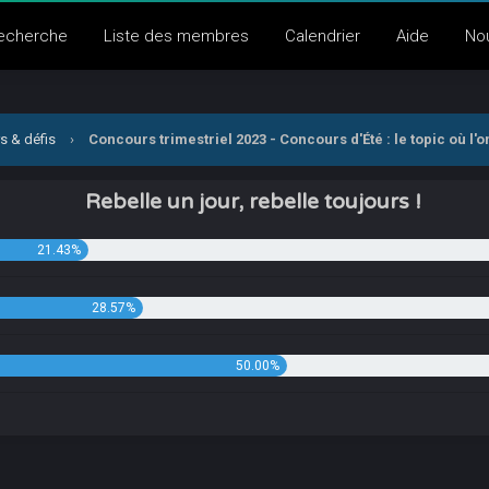
echerche
Liste des membres
Calendrier
Aide
No
s & défis
›
Concours trimestriel 2023 - Concours d'Été : le topic où l'o
Rebelle un jour, rebelle toujours !
21.43%
28.57%
50.00%