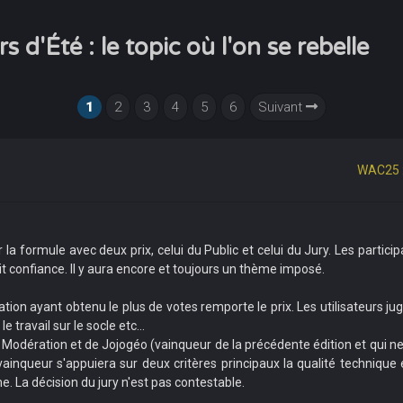
d'Été : le topic où l'on se rebelle
1
2
3
4
5
6
Suivant
WAC25 :
ormule avec deux prix, celui du Public et celui du Jury. Les participati
it confiance. Il y aura encore et toujours un thème imposé.
icipation ayant obtenu le plus de votes remporte le prix. Les utilisateurs 
e travail sur le socle etc...
la Modération et de Jojogéo (vainqueur de la précédente édition et qui 
inqueur s'appuiera sur deux critères principaux la qualité technique 
. La décision du jury n'est pas contestable.
________________________________________________________