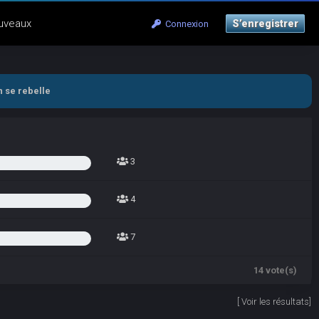
uveaux
S’enregistrer
Connexion
n se rebelle
3
4
7
14 vote(s)
[
Voir les résultats
]