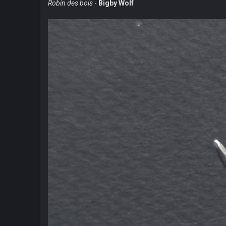
Robin des bois
-
Bigby Wolf