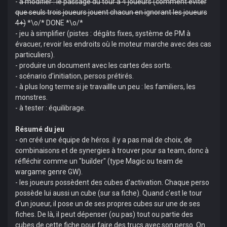
-
à modifier : le passage du tour à 4 joueurs (comment éviter
que seuls trois joueurs jouent chacun en ignorant les joueurs
4+)
*\o/* DONE *\o/*
- jeu à simplifier (pistes : dégâts fixes, système de PM à
évacuer, revoir les endroits où le moteur marche avec des cas
particuliers).
- produire un document avec les cartes des sorts.
- scénario d'initiation, persos prétirés.
- à plus long terme si je travaillle un peu : les familiers, les
monstres.
- à tester : équilibrage.
Résumé du jeu
- on créé une équipe de héros. il y a pas mal de choix, de
combinaisons et de synergies à trouver pour sa team, donc à
réfléchir comme un "builder" (type Magic ou team de
wargame genre GW).
- les joueurs possèdent des cubes d'activation. Chaque perso
possède lui aussi un cube (sur sa fiche). Quand c'est le tour
d'un joueur, il pose un de ses propres cubes sur une de ses
fiches. De là, il peut dépenser (ou pas) tout ou partie des
cubes de cette fiche pour faire des trucs avec son perso. On