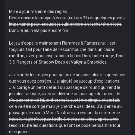
Mise à jour majeure des règles...
Reste encore la magie à écrire (cet am ??) et quelques points
importants pour lesquels je suis encore en recherche d'idée.
Donc le jeu n'est pas encore fini.
Le jeu s'appelle maintenant Flammes & Fantassins. Il est
toujours fait pour faire de l'escarmouche dans un cadre
medfan, avec pour inspiration à la fois Donj' boite rouge, Donj'
3.5, Rangers of Shadow Deep et Valkyria Chronicles.
J'ai clarifié les règles pour qu'on ne se pose plus les questions
que vous avez posées. J'ai ajouté beaucoup d'explications.
J'ai corrigé un petit défaut du passage de round qui rend le
jeu plus tactique, avec un dilemne au passage du round.
Je
n'ai pas terminé ici, je cherche le système simple et parfait,
cela va être corrigé mais je cherche des idées. J'ai pensé au
passage de main à Mare Nostrum au niveau du commerce
mais la règle n'est pas facile à mettre en place après avoir
résolu toute les questions que l'ont se pose pendant le tour
d'un joueur.