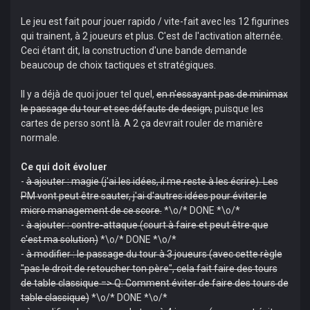
Le jeu est fait pour jouer rapido / vite-fait avec les 12 figurines
qui trainent, à 2 joueurs et plus. C'est de l'activation alternée.
Ceci étant dit, la construction d'une bande demande
beaucoup de choix tactiques et stratégiques.
Il y a déjà de quoi jouer tel quel,
en n'essayant pas de minimax
le passage du tour et ses défauts de design,
puisque les
cartes de perso sont là. A 2 ça devrait rouler de manière
normale.
Ce qui doit évoluer
-
à ajouter : magie (j'ai les idées, il me reste à les écrire). Les
PM vont peut être sauter, j'ai d'autres idées pour éviter le
micro management de ce score.
*\o/* DONE *\o/*
-
à ajouter : contre-attaque (court à faire et peut être que
c'est ma solution)
*\o/* DONE *\o/*
-
à modifier : le passage du tour à 3 joueurs (avec cette règle
"pas le droit de retoucher ton père", cela fait faire des tours
de table classique => Q: Comment éviter de faire des tours de
table classique)
*\o/* DONE *\o/*