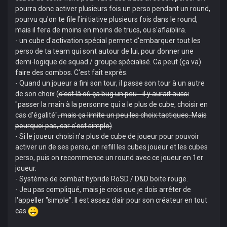
pourra donc activer plusieurs fois un perso pendant un round,
pourvu qu'on te file l'initiative plusieurs fois dans le round,
mais il fera de moins en moins de trucs, ou s'aflaiblira.
- un cube d'activation spécial permet d'embarquer tout les
perso de ta team qui sont autour de lui, pour donner une
demi-logique de squad / groupe spécialisé. Ca peut (ça va)
faire des combos. C'est fait exprès.
- Quand un joueur a fini son tour, il passe son tour à un autre
de son choix (
c'est là où ça bug un peu - il y aurait aussi
"passer la main à la personne qui a le plus de cube, choisir en
cas d'égalité"
, mais ça limite un peu les choix tactiques. Mais
pourquoi pas, car c'est simple)
.
- Si le joueur choisi n'a plus de cube de joueur pour pouvoir
activer un de ses perso, on refill les cubes joueur et les cubes
perso, puis on recommence un round avec ce joueur en 1er
joueur.
- Système de combat hybride RoSD / D&D boite rouge.
- Jeu pas compliqué, mais je crois que je dois arrêter de
l'appeller "simple". Il est assez clair pour son créateur en tout
cas