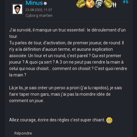
Minus
#6
23-08-2020, 11:07
Cyborg martien
J'ai survolé, il manque un truc essentiel : le déroulement d'un
tour.
Tu parles de tour, d'activation, de premier joueur, de round. Il
n'y a la définition d'aucun terme, et aucune explication
associée. Un tour et un round, c'est pareil ? Qui est premier
joueur ? A quoi ça sert ? A 3 on ne peut pas rendre la main à
celui qui nous choisit... comment on choisit ? C'est quoi rendre
la main ?
Là je lis, je sais créer un perso a priori (j'ai lu rapidos), je sais
faire taper mon gars, mais j'ai pas la moindre idée de
comment on joue.
Allez courage, écrire des règles c'est super chiant.
Répondre