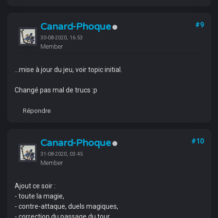
Canard-Phoque
#9
30-08-2020, 16:53
Member
...mise à jour du jeu, voir topic initial.
Changé pas mal de trucs :p
Répondre
Canard-Phoque
#10
31-08-2020, 03:45
Member
Ajout ce soir :
- toute la magie,
- contre-attaque, duels magiques,
- correction du passage du tour.