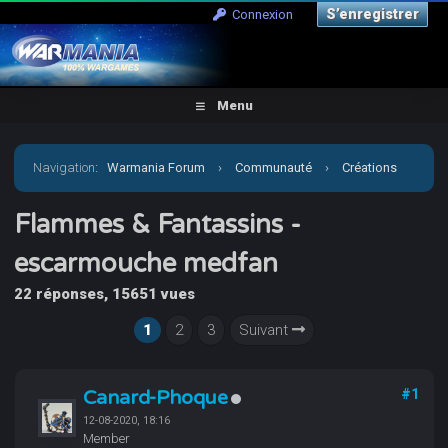
S’enregistrer
Connexion
Menu
Navigation
:
Warmania Forum
›
Communauté
›
Créations
personnelles
›
Jeux et suppléments
›
Flammes &
Flammes & Fantassins -
escarmouche medfan
Fantassins - escarmouche medfan
22 réponses, 15651 vues
1
2
3
Suivant
Canard-Phoque
#1
12-08-2020, 18:16
Member