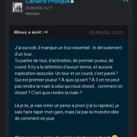
Canard-Phoque
23-08-2020, 16:17
Member
Minus a écrit :
(23-08-2020, 11:07)
J'ai survolé, il manque un truc essentiel : le déroulement
d'un tour.
Tu parles de tour, d'activation, de premier joueur, de
round. Il n'y a la définition d'aucun terme, et aucune
explication associée. Un tour et un round, c'est pareil ?
Qui est premier joueur ? A quoi ça sert ? A 3 on ne peut
pas rendre la main à celui qui nous choisit... comment on
choisit ? C'est quoi rendre la main ?
Là je lis, je sais créer un perso a priori (j'ai lu rapidos), je
sais faire taper mon gars, mais j'ai pas la moindre idée
de comment on joue.