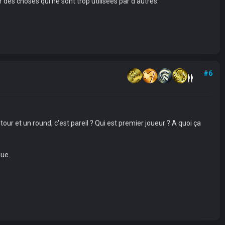
des choses qui ne sont trop utilisées par d'autres.
#6
 tour et un round, c'est pareil ? Qui est premier joueur ? A quoi ça
oue.