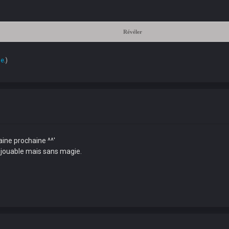
Révéler
ue
.)
aine prochaine ^^'
nt jouable mais sans magie.