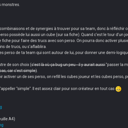
les monstres.
 de combinaisons et de synergies à trouver pour sa team, donc à réfléc
so possède lui aussi un cube (sur sa fiche). Quand c'est le tour d'un joue
fiche pour faire des trucs avec son perso. On pourra donc activer plusieu
s de trucs, ou s'aflaiblira.
es perso de ta team qui sont autour de lui, pour donner une demi-logiqu
utre de son choix (
c'est là où ça bug un peu - il y aurait aussi
"passer la ma
pas, car c'est simple)
.
voir activer un de ses perso, on refill les cubes joueur et les cubes pers
'appeller "simple". Il est assez clair pour son créateur en tout cas
ng
uille A4)
ng