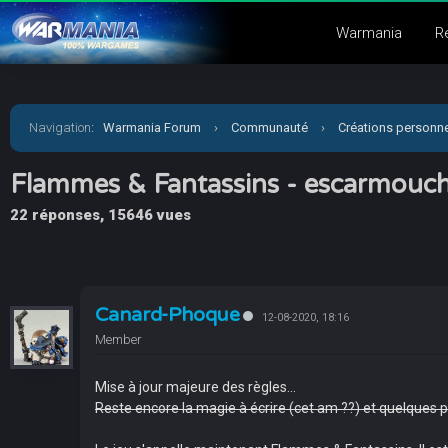
Warmania
R
Navigation
:
Warmania Forum
›
Communauté
›
Créations personne
Flammes & Fantassins - escarmouc
22 réponses, 15646 vues
Canard-Phoque
12-08-2020, 18:16
Member
Mise à jour majeure des règles...
Reste encore la magie à écrire (cet am ??) et quelques po