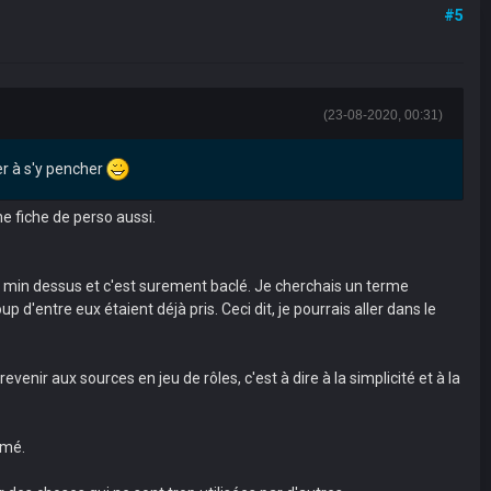
#5
(23-08-2020, 00:31)
er à s'y pencher
ne fiche de perso aussi.
nché 5 min dessus et c'est surement baclé. Je cherchais un terme
'entre eux étaient déjà pris. Ceci dit, je pourrais aller dans le
evenir aux sources en jeu de rôles, c'est à dire à la simplicité et à la
umé.