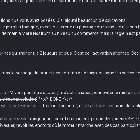
toujours fait pour faire de l'escarmouche dans un cadre medfan, avec pou
uestions que vous avez posées. J'ai ajouté beaucoup d'explications.
d le jeu plus tactique, avec un dilemne au passage du round.
Je n'ai pas 
e de main à Mare Nostrum au niveau du commerce mais la règle n'est pas 
figurines qui trainent, à 2 joueurs et plus. C'est de l'activation alternée
imax le passage du tour et ses défauts de design,
puisque les cartes de
re). Les PM vont peut être sauter, j'ai d'autres idées pour éviter le micro 
e c'est ma solution)
*\o/* DONE *\o/*
règle "pas le droit de retoucher ton père", cela fait faire des tours de t
iter que seuls trois joueurs jouent chacun en ignorant les joueurs 4+)
*\
 évacuer, revoir les endroits où le moteur marche avec des cas particulier