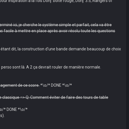
r inspiration à la fois Donj' boite rouge, Donj' 3.5, Rangers of
terminé ici, je cherche le système simple et parfait, cela va être
facile à mettre en place après avoir résolu toute les questions
. Ceci étant dit, la construction d'une bande demande beaucoup de choix
 perso sont là. A 2 ça devrait rouler de manière normale.
management de ce score.
*\o/* DONE *\o/*
able classique => Q: Comment éviter de faire des tours de table
o/* DONE *\o/*
s).