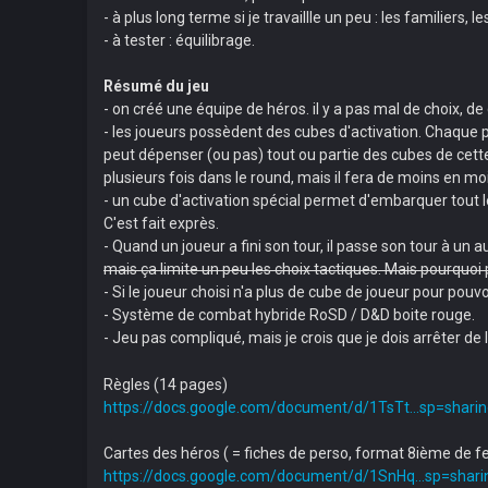
- à plus long terme si je travaillle un peu : les familiers, 
- à tester : équilibrage.
Résumé du jeu
- on créé une équipe de héros. il y a pas mal de choix,
- les joueurs possèdent des cubes d'activation. Chaque per
peut dépenser (ou pas) tout ou partie des cubes de cette 
plusieurs fois dans le round, mais il fera de moins en moin
- un cube d'activation spécial permet d'embarquer tout l
C'est fait exprès.
- Quand un joueur a fini son tour, il passe son tour à un a
mais ça limite un peu les choix tactiques. Mais pourquoi 
- Si le joueur choisi n'a plus de cube de joueur pour pou
- Système de combat hybride RoSD / D&D boite rouge.
- Jeu pas compliqué, mais je crois que je dois arrêter de l
Règles (14 pages)
https://docs.google.com/document/d/1TsTt...sp=shari
Cartes des héros ( = fiches de perso, format 8ième de fe
https://docs.google.com/document/d/1SnHq...sp=shari