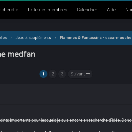
echerche
Liste des membres
Calendrier
Aide
No
lles
›
Jeux et suppléments
›
Flammes & Fantassins - escarmouche
he medfan
1
2
3
Suivant
ints importants pour lesquels je suis encore en recherche d'idée. Donc le