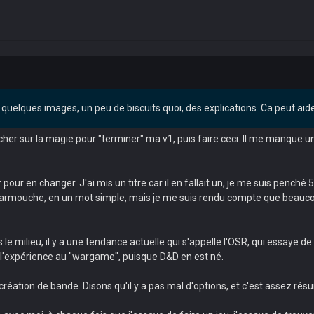
 quelques images, un peu de biscuits quoi, des explications. Ca peut aid
cher sur la magie pour "terminer" ma v1, puis faire ceci. Il me manque u
 voir pour en changer. J'ai mis un titre car il en fallait un, je me suis pe
carmouche, en un mot simple, mais je me suis rendu compte que beaucoup d
le milieu, il y a une tendance actuelle qui s'appelle l'OSR, qui essaye de r
i l'expérience au "wargame", puisque D&D en est né.
création de bande. Disons qu'il y a pas mal d'options, et c'est assez rés