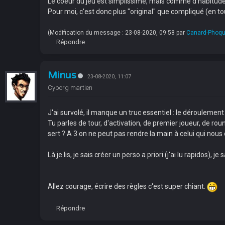
Le coeur du jeu est simplissime, mais comme d'habitude a
Pour moi, c'est donc plus "original" que compliqué (en tou
(Modification du message : 23-08-2020, 09:58 par
Canard-Phoq
Répondre
Minus
23-08-2020, 11:07
Cyborg martien
J'ai survolé, il manque un truc essentiel : le déroulement 
Tu parles de tour, d'activation, de premier joueur, de roun
sert ? A 3 on ne peut pas rendre la main à celui qui nous 
Là je lis, je sais créer un perso a priori (j'ai lu rapidos)
Allez courage, écrire des règles c'est super chiant.
Répondre