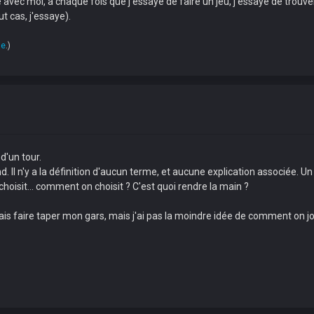
vec moi, à chaque fois que j'essaye de faire un jeu, j'essaye de trouver 
t cas, j'essaye).
ue
.)
d'un tour.
d. Il n'y a la définition d'aucun terme, et aucune explication associée. Un
choisit... comment on choisit ? C'est quoi rendre la main ?
, je sais faire taper mon gars, mais j'ai pas la moindre idée de comment on j