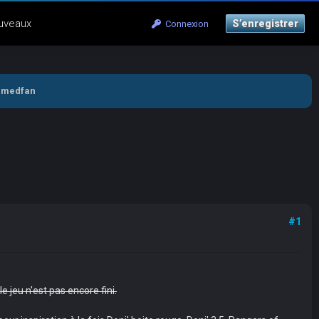
uveaux
S’enregistrer
Connexion
 medfan
#1
 jeu n'est pas encore fini.