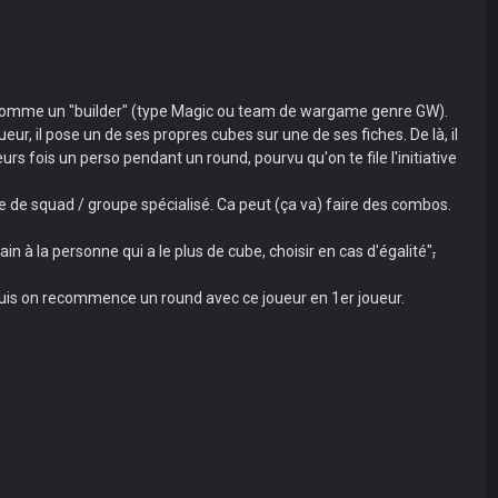
hir comme un "builder" (type Magic ou team de wargame genre GW).
ur, il pose un de ses propres cubes sur une de ses fiches. De là, il
rs fois un perso pendant un round, pourvu qu'on te file l'initiative
e de squad / groupe spécialisé. Ca peut (ça va) faire des combos.
in à la personne qui a le plus de cube, choisir en cas d'égalité"
,
o, puis on recommence un round avec ce joueur en 1er joueur.