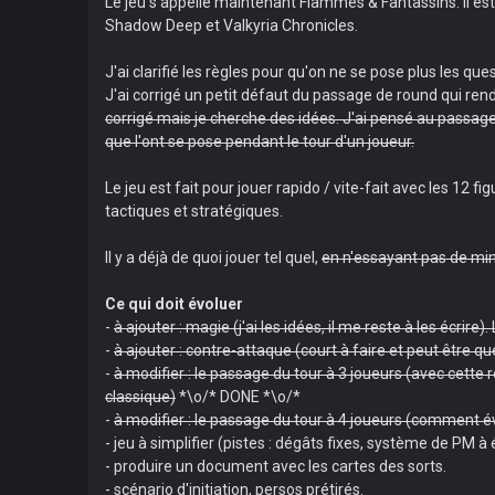
Le jeu s'appelle maintenant Flammes & Fantassins. Il est 
Shadow Deep et Valkyria Chronicles.
J'ai clarifié les règles pour qu'on ne se pose plus les q
J'ai corrigé un petit défaut du passage de round qui ren
corrigé mais je cherche des idées. J'ai pensé au passag
que l'ont se pose pendant le tour d'un joueur.
Le jeu est fait pour jouer rapido / vite-fait avec les 12 
tactiques et stratégiques.
Il y a déjà de quoi jouer tel quel,
en n'essayant pas de min
Ce qui doit évoluer
-
à ajouter : magie (j'ai les idées, il me reste à les écri
-
à ajouter : contre-attaque (court à faire et peut être qu
-
à modifier : le passage du tour à 3 joueurs (avec cette 
classique)
*\o/* DONE *\o/*
-
à modifier : le passage du tour à 4 joueurs (comment év
- jeu à simplifier (pistes : dégâts fixes, système de PM à
- produire un document avec les cartes des sorts.
- scénario d'initiation, persos prétirés.