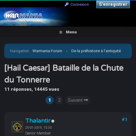
S’enregistrer
Connexion
Menu
Navigation
:
Warmania Forum
›
De la préhistoire à l'antiquité
›
Antiquité-Historique
›
[Hail Caesar] Bataille de la
[Hail Caesar] Bataille de la Chute
du Tonnerre
Chute du Tonnerre
11 réponses, 14445 vues
1
2
Suivant
Thalantir
#1
20-01-2019, 15:30
Senior Member