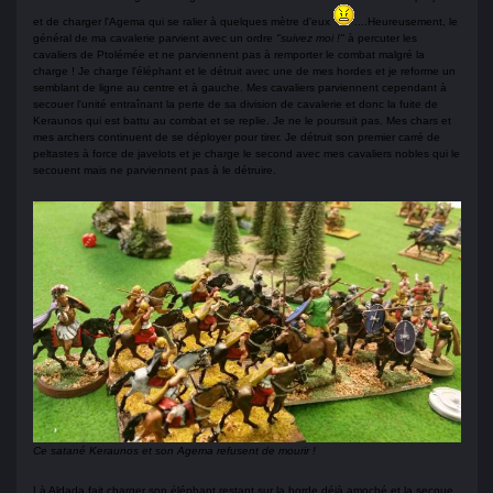
et de charger l'Agema qui se ralier à quelques mètre d'eux
....Heureusement, le
général de ma cavalerie parvient avec un ordre
"suivez moi !"
à percuter les
cavaliers de Ptolémée et ne parviennent pas à remporter le combat malgré la
charge ! Je charge l'éléphant et le détruit avec une de mes hordes et je reforme un
semblant de ligne au centre et à gauche. Mes cavaliers parviennent cependant à
secouer l'unité entraînant la perte de sa division de cavalerie et donc la fuite de
Keraunos qui est battu au combat et se replie. Je ne le poursuit pas. Mes chars et
mes archers continuent de se déployer pour tirer. Je détruit son premier carré de
peltastes à force de javelots et je charge le second avec mes cavaliers nobles qui le
secouent mais ne parviennent pas à le détruire.
Ce satané Keraunos et son Agema refusent de mourir !
Là Aldada fait charger son éléphant restant sur la horde déjà amoché et la secoue