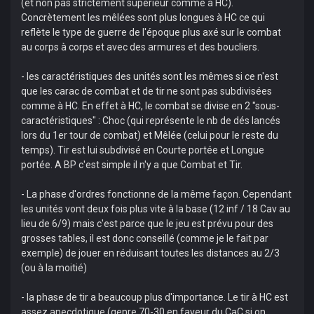
(et non pas strictement supérieur comme à HC).
Concrètement les mêlées sont plus longues à HC ce qui
reflète le type de guerre de l'époque plus axé sur le combat
au corps à corps et avec des armures et des boucliers.
- les caractéristiques des unités sont les mêmes si ce n'est
que les carac de combat et de tir ne sont pas subdivisées
comme à HC. En effet à HC, le combat se divise en 2 "sous-
caractéristiques" : Choc (qui représente le nb de dés lancés
lors du 1er tour de combat) et Mêlée (celui pour le reste du
temps). Tir est lui subdivisé en Courte portée et Longue
portée. A BP c'est simple il n'y a que Combat et Tir.
- La phase d'ordres fonctionne de la même façon. Cependant
les unités vont deux fois plus vite à la base (12 inf / 18 Cav au
lieu de 6/9) mais c'est parce que le jeu est prévu pour des
grosses tables, il est donc conseillé (comme je le fait par
exemple) de jouer en réduisant toutes les distances au 2/3
(ou à la moitié)
- la phase de tir a beaucoup plus d'importance. Le tir à HC est
assez anecdotique (genre 70-30 en faveur du CaC si on