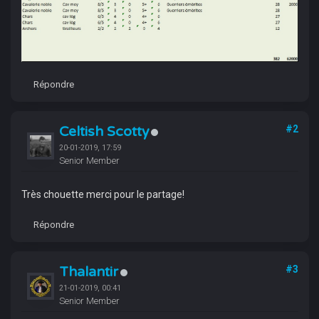
Répondre
Celtish Scotty
#2
20-01-2019, 17:59
Senior Member
Très chouette merci pour le partage!
Répondre
Thalantir
#3
21-01-2019, 00:41
Senior Member