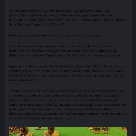
Hier soir petite partie de HC sans pression au club 3M avec Aldada. Les
Macédoniens contre les Gaulois pour revisiter la tragique dernière bataille du
fougueux (suicidaire) roi de Macédoine Ptolémée Keraunos que j'ai appelé "Bataille
de la Chute du Tonnerre" de 279 av JC.
Nous avons déployé alternativement chacune de nos 3 divisions.
La phalange macédonienne se trouvait sur ma gauche, face à ma division
d'infanterie, les éléphants et sa cavalerie au centre face à mon autre division
d'infanterie et sa division "légère", sur ma droite face à ma division de cavalerie.
Après un tour d'avance, les choses sérieuses commencent. Aldada fait mettre son
infanterie légère en carré pour bloquer ma cavalerie noble, tandis que sa cavalerie
légère s'insinue dans mon camp et désorganise mes nobles gaulois. Sa phalange
avance doucement.
Je tente de riposter sans parvenir à me dépétrer de ses cavaliers légers mais mes
chars joue aux indiens et aux colons avec ses carrés qui mangent force javelots
mais ne cèdent pas. Par contre au milieu ça pue : mes fanatiques enivrés par
l'odeur du sang chargent l'unité la plus proche à savoir son Agema de cavalerie qui
évidemment contre charge et, boosté par la présence de Ptolémée Keraunos
piétine mes nudistes fous ainsi que mon commandant de division et percent sur une
autre horde qui heureusement tient le coup.