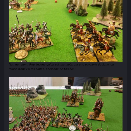
Non non non ! Peu importe qu'on soit menacés par une cavalerie de flanc, on
refuse d'obéir à tes ordres, personne ne t'as élu !