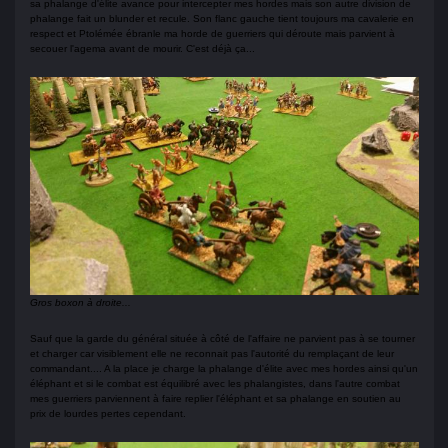
sa phalange d'élite avance pour intercepter mes hordes mais son autre division de
phalange fait un blunder et recule. Son flanc gauche tient toujours ma cavalerie en
respect et Ptolémée ébranle ma horde de guerriers qui déroute mais parvient à
secouer l'agema avant de mourir. C'est déjà ça...
Gros boxon à droite...
Sauf que la garde du général située à côté de l'affaire ne parvient pas à se tourner
et charger car visiblement elle ne reconnait pas l'autorité du remplaçant de leur
commandant.... A la place je charge la phalange d'élite avec mes hordes ainsi qu'un
éléphant et si le combat est équilibré avec les phalangistes, dans l'autre combat
mes guerriers parviennent à faire replier l'éléphant et sa phalange en soutien au
prix de lourdes pertes cependant.