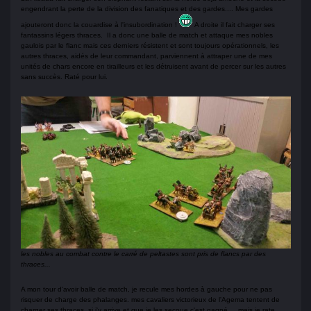
engendrant la perte de la division des fanatiques et des gardes.... Mes gardes
ajouteront donc la couardise à l'insubordination !
A droite il fait charger ses
fantassins légers thraces. Il a donc une balle de match et attaque mes nobles
gaulois par le flanc mais ces derniers résistent et sont toujours opérationnels, les
autres thraces, aidés de leur commandant, parviennent à attraper une de mes
unités de chars encore en tirailleurs et les détruisent avant de percer sur les autres
sans succès. Raté pour lui.
les nobles au combat contre le carré de peltastes sont pris de flancs par des
thraces...
A mon tour d'avoir balle de match, je recule mes hordes à gauche pour ne pas
risquer de charge des phalanges. mes cavaliers victorieux de l'Agema tentent de
charger ses thraces, si j'y arrive et que je les secoue c'est gagné.... mais je rate