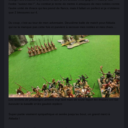
l'ordre
"suivez moi !"
. Au combat je tente de mettre 4 attaques de mes nobles contre
l'autre unité de thrace qui les prend de flancs, mais il fallait un perfect et je n'obtiens
que 2 blessures sur 4.
Du coup, c'est au tour de mon adversaire. Deuxième balle de match pour Aldada
qui ne la manque pas cette fois et parvient à secouer mes nobles et mes chars....
Les renforts de phalanges arrivent trop tard mais de toute façon les thraces ont fait
basculer la bataille et les gaulois replient.
Super partie vraiment sympathique et serrée jusqu'au bout, un grand merci à
Aldada !