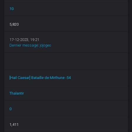
10
5,820
17-12-2023, 19:21
Dernier message
:
jojogeo
[Hail Caesar] Bataille de Mirthune -54
Thalantir
0
1,411