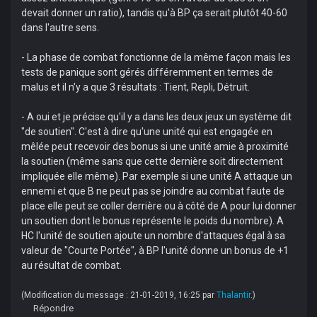
devait donner un ratio), tandis qu'à BP ça serait plutôt 40-60
dans l'autre sens.
- La phase de combat fonctionne de la même façon mais les
tests de panique sont gérés différemment en termes de
malus et il n'y a que 3 résultats : Tient, Repli, Détruit.
- A oui et je précise qu'il y a dans les deux jeux un système dit
"de soutien". C'est à dire qu'une unité qui est engagée en
mêlée peut recevoir des bonus si une unité amie à proximité
la soutien (même sans que cette dernière soit directement
impliquée elle même). Par exemple si une unité A attaque un
ennemi et que B ne peut pas se joindre au combat faute de
place elle peut se coller derrière ou à côté de A pour lui donner
un soutien dont le bonus représente le poids du nombre). A
HC l'unité de soutien ajoute un nombre d'attaques égal à sa
valeur de "Courte Portée", à BP l'unité donne un bonus de +1
au résultat de combat.
(Modification du message : 21-01-2019, 16:25 par
Thalantir
.)
Répondre