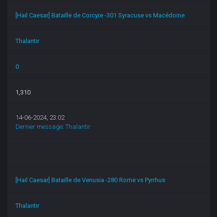
[Hail Caesar] Bataille de Corcyre -301 Syracuse vs Macédoine
Thalantir
0
1,310
14-06-2024, 23:02
Dernier message
:
Thalantir
[Hail Caesar] Bataille de Venusia -280 Rome vs Pyrrhus
Thalantir