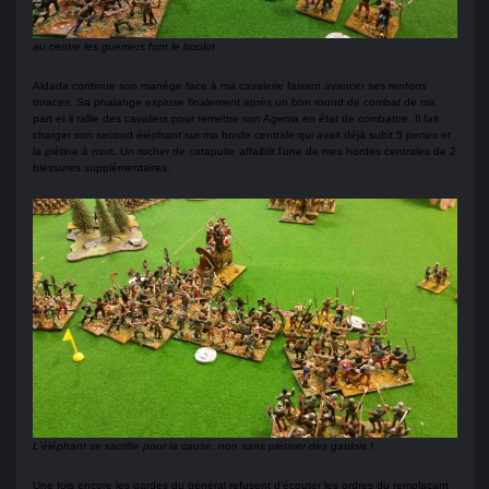
au centre les guerriers font le boulot
Aldada continue son manège face à ma cavalerie faisant avancer ses renforts
thraces. Sa phalange explose finalement après un bon round de combat de ma
part et il rallie des cavaliers pour remettre son Agema en état de combattre. Il fait
charger son second éléphant sur ma horde centrale qui avait déjà subit 5 pertes et
la piétine à mort. Un rocher de catapulte affaiblit l'une de mes hordes centrales de 2
blessures supplémentaires.
L'éléphant se sacrifie pour la cause, non sans piétiner des gaulois !
Une fois encore les gardes du général refusent d'écouter les ordres du remplaçant