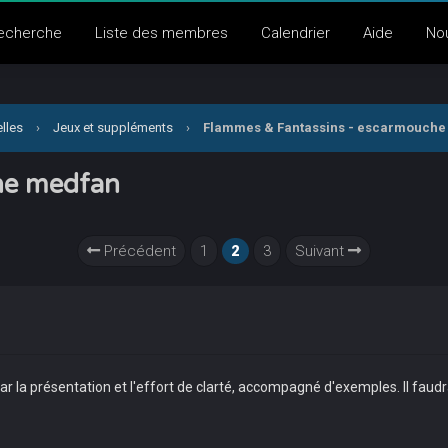
echerche
Liste des membres
Calendrier
Aide
No
lles
›
Jeux et suppléments
›
Flammes & Fantassins - escarmouche
he medfan
Précédent
1
2
3
Suivant
é par la présentation et l'effort de clarté, accompagné d'exemples. Il fa