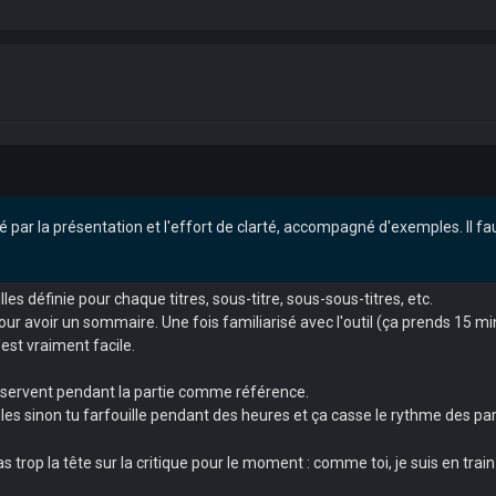
onné par la présentation et l'effort de clarté, accompagné d'exemples. Il
ailles définie pour chaque titres, sous-titre, sous-sous-titres, etc.
our avoir un sommaire. Une fois familiarisé avec l'outil (ça prends 15 m
est vraiment facile.
ssi servent pendant la partie comme référence.
gles sinon tu farfouille pendant des heures et ça casse le rythme des parti
trop la tête sur la critique pour le moment : comme toi, je suis en train