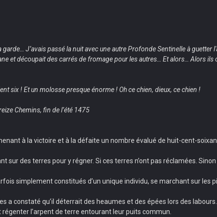
a garde… J’avais passé la nuit avec une autre Profonde Sentinelle à guetter 
tisane et découpait des carrés de fromage pour les autres… Et alors… Alors il
ient six ! Et un molosse presque énorme ! Oh ce chien, dieux, ce chien !
reize Chemins, fin de l’été 1475
menant à la victoire et à la défaite un nombre évalué de huit-cent-soix
ant sur des terres pour y régner. Si ces terres n’ont pas réclamées. Sinon 
rfois simplement constitués d’un unique individu, se marchant sur les pi
 constaté qu’il déterrait des heaumes et des épées lors des labours. C’
t régenter l’arpent de terre entourant leur puits commun.