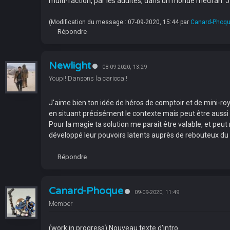
multi-faction, par les adultes, dans un monde medfan. 
(Modification du message : 07-09-2020, 15:44 par
Canard-Phoq
Répondre
Newlight
08-09-2020, 13:29
Youpi! Dansons la carioca !
J'aime bien ton idée de héros de comptoir et de mini-ro
en situant précisément le contexte mais peut être aussi u
Pour la magie ta solution me parait être valable, et peu
développé leur pouvoirs latents auprès de rebouteux du vi
Répondre
Canard-Phoque
09-09-2020, 11:49
Member
(work in progress) Nouveau texte d'intro.