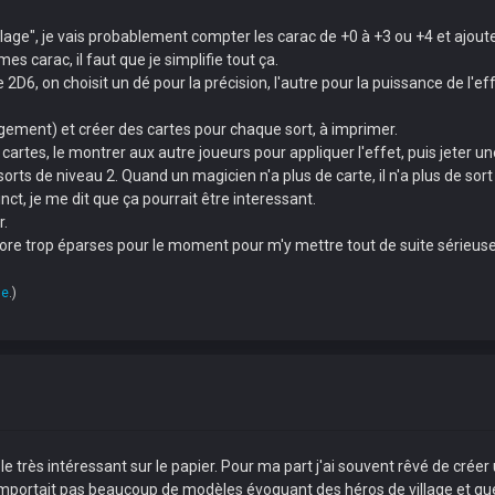
age", je vais probablement compter les carac de +0 à +3 ou +4 et ajouter
mes carac, il faut que je simplifie tout ça.
 2D6, on choisit un dé pour la précision, l'autre pour la puissance de l'ef
angement) et créer des cartes pour chaque sort, à imprimer.
artes, le montrer aux autre joueurs pour appliquer l'effet, puis jeter un
rts de niveau 2. Quand un magicien n'a plus de carte, il n'a plus de sort
inct, je me dit que ça pourrait être interessant.
r.
 encore trop éparses pour le moment pour m'y mettre tout de suite série
ue
.)
rès intéressant sur le papier. Pour ma part j'ai souvent rêvé de créer u
omportait pas beaucoup de modèles évoquant des héros de village et q