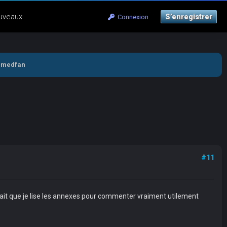
uveaux
S’enregistrer
Connexion
 medfan
#11
udrait que je lise les annexes pour commenter vraiment utilement