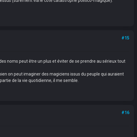
essus (surement via le coté catastrophe politico-magique).
#15
des noms peut être un plus et éviter de se prendre au sérieux tout
 bien on peut imaginer des magiciens issus du peuple qui auraient
artie de la vie quotidienne, il me semble.
#16