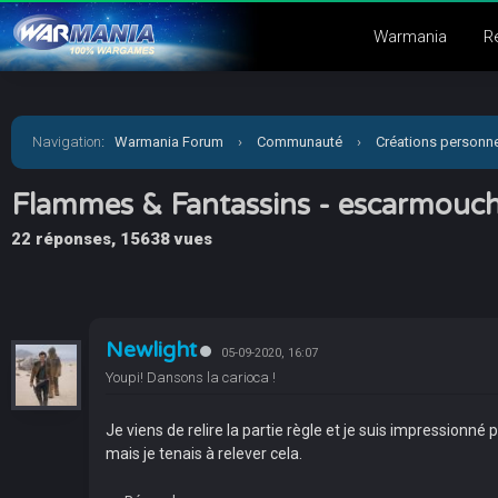
Warmania
R
Navigation
:
Warmania Forum
›
Communauté
›
Créations personne
Flammes & Fantassins - escarmouc
22 réponses, 15638 vues
Newlight
05-09-2020, 16:07
Youpi! Dansons la carioca !
Je viens de relire la partie règle et je suis impressionn
mais je tenais à relever cela.