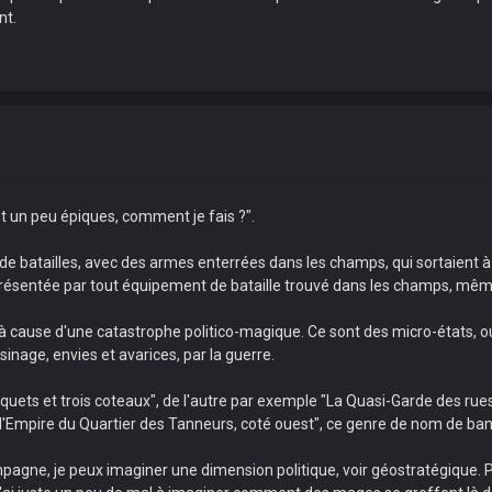
nt.
nt un peu épiques, comment je fais ?".
de batailles, avec des armes enterrées dans les champs, qui sortaient à
eprésentée par tout équipement de bataille trouvé dans les champs, même
 cause d'une catastrophe politico-magique. Ce sont des micro-états, ou
nage, envies et avarices, par la guerre.
squets et trois coteaux", de l'autre par exemple "La Quasi-Garde des rue
'Empire du Quartier des Tanneurs, coté ouest", ce genre de nom de band
gne, je peux imaginer une dimension politique, voir géostratégique. Pou