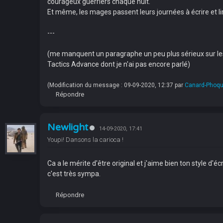
courageux guerriers chaque nuit.
Et même, les mages passent leurs journées à écrire et lir
---
(me manquent un paragraphe un peu plus sérieux sur les b
Tactics Advance dont je n'ai pas encore parlé)
(Modification du message : 09-09-2020, 12:37 par
Canard-Phoq
Répondre
Newlight
14-09-2020, 17:41
Youpi! Dansons la carioca !
Ca a le mérite d'être original et j'aime bien ton style d'é
c'est très sympa.
Répondre