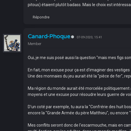
pitous) étaient plutôt badass. Mais le choix est intéressa
Répondre
Canard-Phoque
07-09-2020, 15:41
Member
Oui, je me suis posé aussi la question "mais mes figs so
En fait, mon excuse pour ça est d'imaginer des vestiges 
Une des monnaies du jeu aurait été la "pièce de fer", r
Ma région du monde aurait été morcelée politiquement à
moyens et une excuse pour résoudre leurs guerre de voisi
D'un coté par exemple, tu aura la "Confrérie des huit bo
encore la "Grande Armée du père Matthieu", ou encore "l
Mes conflits seront donc de l'escarmouche, mais en campa