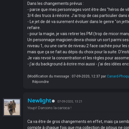
Dans les changements prévus :
- parce que mes personnages vont être des "héros de vill
3/4 des trucs à réécrire. J'ai trop de cas particulier dans 
- Le jet de dé va surement évoluer dans le genre "on jette
refaire.
- pour la magie, je vais retirer les PM (trop de micor m
Un personnage magicien devra choisir un sort parmi ses c
niveau 1, ou une carte de niveau 2 face cachée pour les so
mais que ça se fait au dépis du choix pour la suite. D'inst
Je vais revoir la concentration et les règles pour assome
- j'ai du background à écrire moi aussi - j'ai des idées
(Modification du message : 07-09-2020, 12:37 par
Canard-Phoq
Répondre
Newlight
07-09-2020, 13:21
Youpi! Dansons la carioca !
Ca va être de gros changements en effet, mais ça semble t
compte à chaque fois que ma collection de pitous ne c