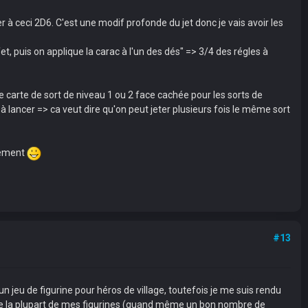
 à ceci 2D6. C'est une modif profonde du jet donc je vais avoir les
fet, puis on applique la carac à l'un des dés" => 3/4 des régles à
e carte de sort de niveau 1 ou 2 face cachée pour les sorts de
 à lancer => ca veut dire qu'on peut jeter plusieurs fois le même sort
usement
#13
n jeu de figurine pour héros de village, toutefois je me suis rendu
ue la plupart de mes figurines (quand même un bon nombre de