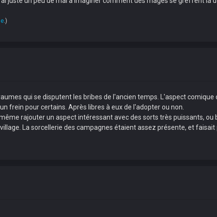
J'ai juste un peu de mal à imaginer comment des mages se greffent là d
ue
.)
yaumes qui se disputent les bribes de l'ancien temps. L'aspect comique 
n frein pour certains. Après libres à eux de l'adopter ou non.
t même rajouter un aspect intéressant avec des sorts très puissants, ou
llage. La sorcellerie des campagnes étaient assez présente, et faisait p