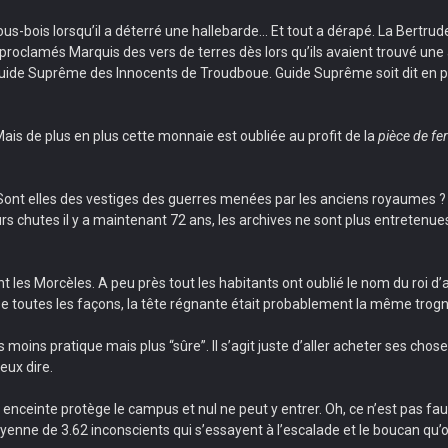
ous-bois lorsqu’il a déterré une hallebarde… Et tout a dérapé. La Bertrud
proclamés Marquis des vers de terres dès lors qu’ils avaient trouvé une 
Guide Suprême des Innocents de Troudboue. Guide Suprême soit dit en pa
Mais de plus en plus cette monnaie est oubliée au profit de la
pièce de fer
 Sont elles des vestiges des guerres menées par les anciens royaumes ?
eurs chutes il y a maintenant 72 ans, les archives ne sont plus entretenu
nt les Morcèles. A peu près tout les habitants ont oublié le nom du roi d
e toutes les façons, la tête régnante était probablement la même trogne
tes moins pratique mais plus “sûre”. Il s’agit juste d’aller acheter ses ch
eux dire.
nceinte protège le campus et nul ne peut y entrer. Oh, ce n’est pas fau
nne de 3.62 inconscients qui s’essayent à l’escalade et le boucan qu’o