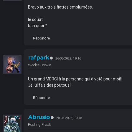
Bravo aux trois fiottes emplumées.
le squat
bah quoi ?
Répondre
rafpark
26-03-2022, 19:16
Wookie Cookie
Un grand MERCI à la personne qui à voté pour moi!!!
Je lui fais des poutous !
Répondre
Abrusio
28-03-2022, 10:48
Posting Freak