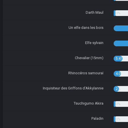
Darth Maul
1.35%
Un elfe dans les bois
Elfe sylvain
Chevalier (15mm)
5.41%
Rhinocéros samouraï
4.05%
Inquisiteur des Griffons d'Akkylannie
2.70%
Tsuchigumo Akira
1.35%
Paladin
1.35%