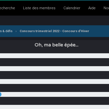
echerche
Liste des membres
Calendrier
Aide
No
s & défis
›
Concours trimestriel 2022 - Concours d'Hiver
Oh, ma belle épée...