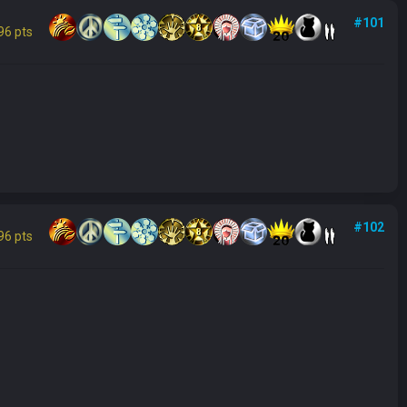
#101
96 pts
#102
96 pts