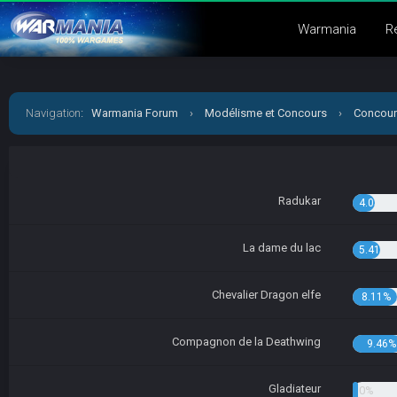
Warmania
R
Navigation
:
Warmania Forum
›
Modélisme et Concours
›
Concour
Radukar
4.05%
La dame du lac
5.41%
Chevalier Dragon elfe
8.11%
Compagnon de la Deathwing
9.46%
Gladiateur
1.35%