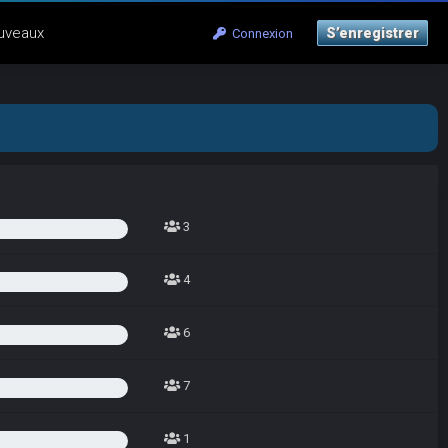
uveaux
S’enregistrer
Connexion
3
4
6
7
1