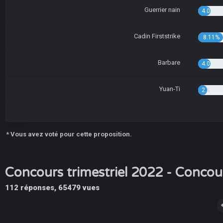
Guerrier nain
4.05%
Cadin Firststrike
8.11%
Barbare
4.05%
Yuan-Ti
2.70%
* Vous avez voté pour cette proposition.
Concours trimestriel 2022 - Concou
112 réponses, 65479 vues