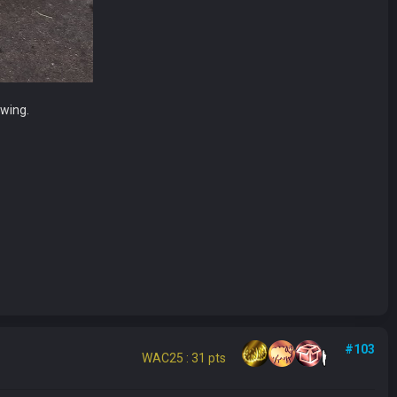
hwing.
#103
WAC25 : 31 pts