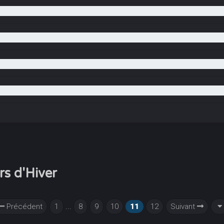
rs d'Hiver
Précédent
1
...
8
9
10
11
12
Suivant