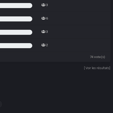
3
6
3
2
74 vote(s)
[
Voir les résultats
]