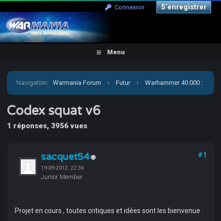
S’enregistrer
Connexion
Menu
Navigation
:
Warmania Forum
›
Futur
›
Warhammer 40.000 :
Univers
›
40k - Règles
›
Codex squat v6
Codex squat v6
1 réponses, 3956 vues
sacquet54
#1
19-09-2012, 22:36
Junior Member
Projet en cours , toutes critiques et idées sont les bienvenue .