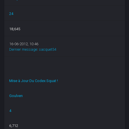
24
18,645
16-06-2012, 10:46
Dernier message
:
sacquet54
Mise à Jour Du Codex Squat !
Goulven
4
6,712