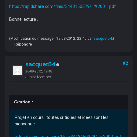
https://rapidshare.com/files/3443150379/...%200.1.pdf
Bonne lecture .
(Modification du message : 19-09-2012, 22:40 par
sacquet54
.)
Répondre
sacquet54
#2
26-09-2012, 19:48
Junior Member
Citation :
Projet en cours , toutes critiques et idées sont les
bienvenue .
https://rapidshare.com/files/3443150379/...%200.1.pdf