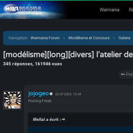
Warmania
R
Navigation
:
Warmania Forum
›
Modélisme et Concours
›
Galerie
[modélisme][long][divers] l'atelier de
345 réponses, 161946 vues
Pré
jojogeo
22-07-2024, 13:04
Posting Freak
Mellal a écrit :