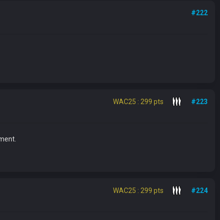
#222
WAC25 : 299 pts
#223
oment.
WAC25 : 299 pts
#224