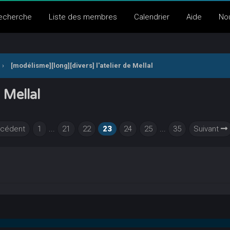
echerche
Liste des membres
Calendrier
Aide
No
›
[modélisme][long][divers] l'atelier de Mellal
 Mellal
cédent
1
...
21
22
23
24
25
...
35
Suivant