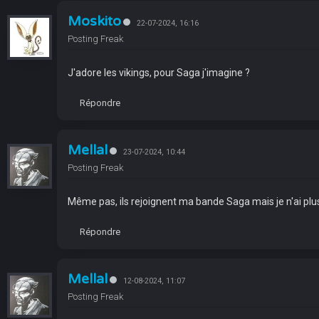
Moskito
22-07-2024, 16:16
Posting Freak
J'adore les vikings, pour Saga j'imagine ?
Répondre
Mellal
23-07-2024, 10:44
Posting Freak
Même pas, ils rejoignent ma bande Saga mais je n'ai plus 
Répondre
Mellal
12-08-2024, 11:07
Posting Freak