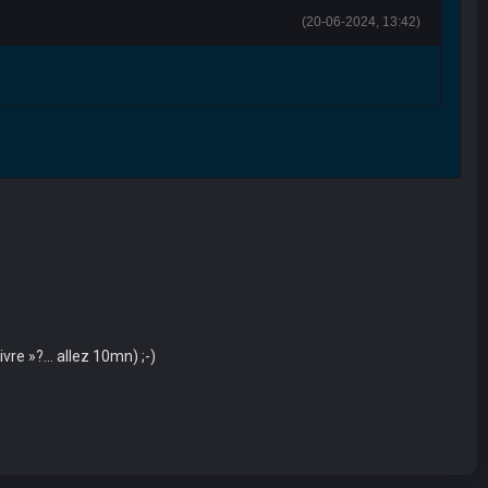
(20-06-2024, 13:42)
vivre »?… allez 10mn) ;-)